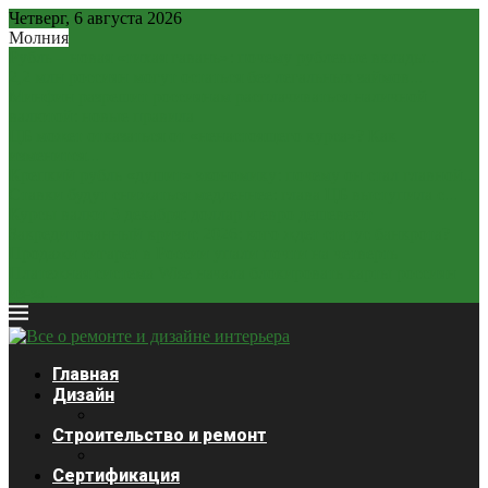
Четверг, 6 августа 2026
Молния
Рубль – новая «тихая гавань»: почему рублевые вклады...
2,2 млн россиян могут остаться без легальных займов...
Минфин разрешит россиянам расплачиваться наличной
валютой: новые правила
ЦБ может отказаться от «ненастоящего курса»? Как
изменится...
Крепкий рубль «душит» экономику: почему он стал главной...
Ставки будут снижаться медленнее: глава ЦБ выступила с...
Курсы валют 3 декабря: доллар и евро дешевеют
Закредитованный кризис 2026: кого ждет статус банкрота?
Продажи сигарет в России упали почти на четверть
Платежная система Wise начала блокировать карты россиян
из-за...
Главная
Дизайн
Строительство и ремонт
Сертификация