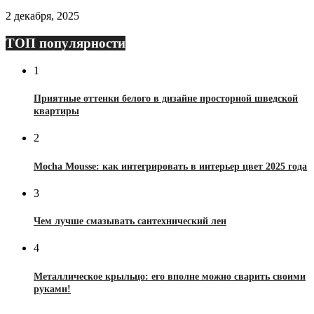
2 декабря, 2025
ТОП популярности
1
Приятные оттенки белого в дизайне просторной шведской
квартиры
2
Mocha Mousse: как интегрировать в интерьер цвет 2025 года
3
Чем лучше смазывать сантехнический лен
4
Металлическое крыльцо: его вполне можно сварить своими
руками!