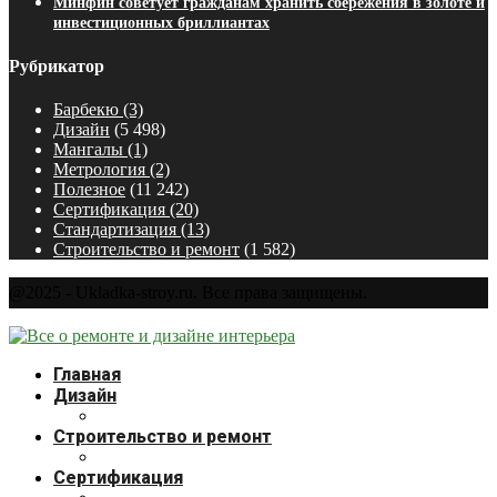
Минфин советует гражданам хранить сбережения в золоте и
инвестиционных бриллиантах
Рубрикатор
Барбекю
(3)
Дизайн
(5 498)
Мангалы
(1)
Метрология
(2)
Полезное
(11 242)
Сертификация
(20)
Стандартизация
(13)
Строительство и ремонт
(1 582)
@2025 - Ukladka-stroy.ru. Все права защищены.
Главная
Дизайн
Строительство и ремонт
Сертификация