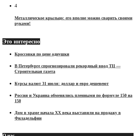
4
Металлическое крыльцо: его вполне можно сварить своими
руками!
Это интересно
Кроссовки по цене однушки
В Петербурге спрогнозировали рекордный ввод ТЦ —
Строительная газета
Курсы валют 31 июля: доллар и евро дешевеют
Россия и Украина обменялись пленными по формуле 150 на
150
Дом в храме начала ХХ века выставили на продажу в
Филадельфии
О нас