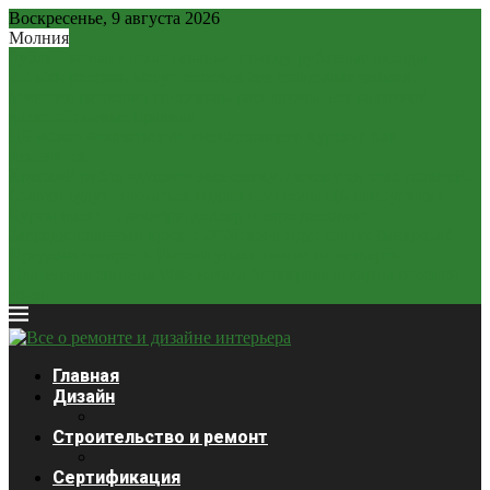
Воскресенье, 9 августа 2026
Молния
Рубль – новая «тихая гавань»: почему рублевые вклады...
2,2 млн россиян могут остаться без легальных займов...
Минфин разрешит россиянам расплачиваться наличной
валютой: новые правила
ЦБ может отказаться от «ненастоящего курса»? Как
изменится...
Крепкий рубль «душит» экономику: почему он стал главной...
Ставки будут снижаться медленнее: глава ЦБ выступила с...
Курсы валют 3 декабря: доллар и евро дешевеют
Закредитованный кризис 2026: кого ждет статус банкрота?
Продажи сигарет в России упали почти на четверть
Платежная система Wise начала блокировать карты россиян
из-за...
Главная
Дизайн
Строительство и ремонт
Сертификация