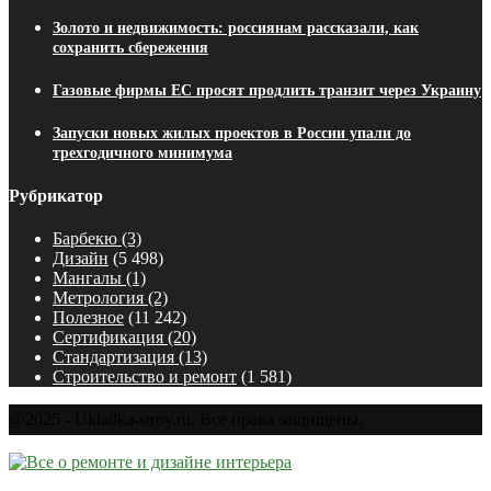
Золото и недвижимость: россиянам рассказали, как
сохранить сбережения
Газовые фирмы ЕС просят продлить транзит через Украину
Запуски новых жилых проектов в России упали до
трехгодичного минимума
Рубрикатор
Барбекю
(3)
Дизайн
(5 498)
Мангалы
(1)
Метрология
(2)
Полезное
(11 242)
Сертификация
(20)
Стандартизация
(13)
Строительство и ремонт
(1 581)
@2025 - Ukladka-stroy.ru. Все права защищены.