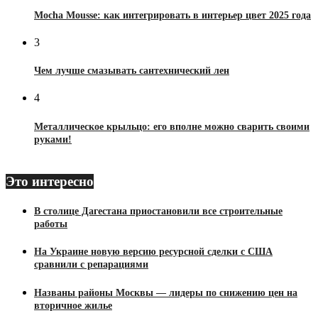
Mocha Mousse: как интегрировать в интерьер цвет 2025 года
3
Чем лучше смазывать сантехнический лен
4
Металлическое крыльцо: его вполне можно сварить своими
руками!
Это интересно
В столице Дагестана приостановили все строительные
работы
На Украине новую версию ресурсной сделки с США
сравнили с репарациями
Названы районы Москвы — лидеры по снижению цен на
вторичное жилье