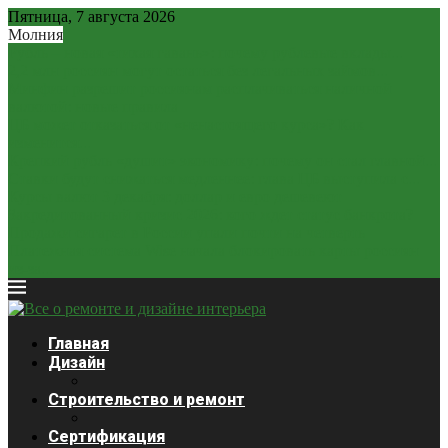
Пятница, 7 августа 2026
Молния
Рубль – новая «тихая гавань»: почему рублевые вклады...
2,2 млн россиян могут остаться без легальных займов...
Минфин разрешит россиянам расплачиваться наличной
валютой: новые правила
ЦБ может отказаться от «ненастоящего курса»? Как
изменится...
Крепкий рубль «душит» экономику: почему он стал главной...
Ставки будут снижаться медленнее: глава ЦБ выступила с...
Курсы валют 3 декабря: доллар и евро дешевеют
Закредитованный кризис 2026: кого ждет статус банкрота?
Продажи сигарет в России упали почти на четверть
Платежная система Wise начала блокировать карты россиян
из-за...
Главная
Дизайн
Строительство и ремонт
Сертификация