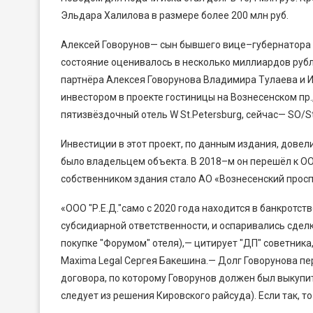
Эльдара Халилова в размере более 200 млн руб.
Алексей Говорунов— сын бывшего вице–губернатора П
состояние оценивалось в несколько миллиардов рубл
партнёра Алексея Говорунова Владимира Тулаева и И
инвестором в проекте гостиницы на Вознесенском пр.,
пятизвёздочный отель W St.Petersburg, сейчас— SO/St
Инвестиции в этот проект, по данным издания, довели
было владельцем объекта. В 2018–м он перешёл к ОО
собственником здания стало АО «Вознесенский просп
«ООО "Р.Е.Д."само с 2020 года находится в банкротст
субсидиарной ответственности, и оспаривались сделк
покупке "Форумом" отеля),— цитирует "ДП" советника
Maxima Legal Сергея Бакешина.— Долг Говорунова пе
договора, по которому Говорунов должен был выкупить
следует из решения Кировского райсуда). Если так, то