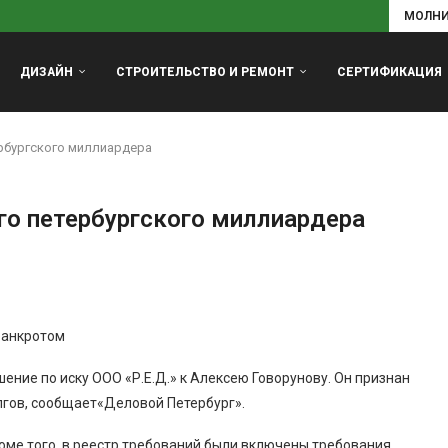
МОЛН
ДИЗАЙН
СТРОИТЕЛЬСТВО И РЕМОНТ
СЕРТИФИКАЦИЯ
рбургского миллиардера
го петербургского миллиардера
банкротом
ние по иску ООО «Р.Е.Д.» к Алексею Говорунову. Он признан
лгов, сообщает«Деловой Петербург».
Кроме того, в реестр требований были включены требования