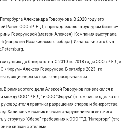
етербурга Александра Говорунова. В 2020 году его
ей.Ранее ООО «Р. Е. Д.» принадлежало структурам бизнес–
рины Говоруновой (матери Алексея). Компания выступала
 6 (напротив Исаакиевского собора). Изначально это был
.Petersburg.
 ситуацию до банкротства. С 2010 по 2018 годы ООО «Р.Е.Д.»
О «Форум» Алексея Говорунова. В октябре 2023–го
ект», акционеры которого не раскрываются.
ве. В рамках этого дела Алексей Говорунов привлекался к
и между ООО "Р.Е.Д." и ООО "Форум" (в том числе сделка по
, руководителя практики разрешения споров и банкротства
ред Халиловым возник в связи с нарушением агентского
 у структур "Сбера" требования к ООО "ТД "Интерторг" (это
 он не связан с отелем».