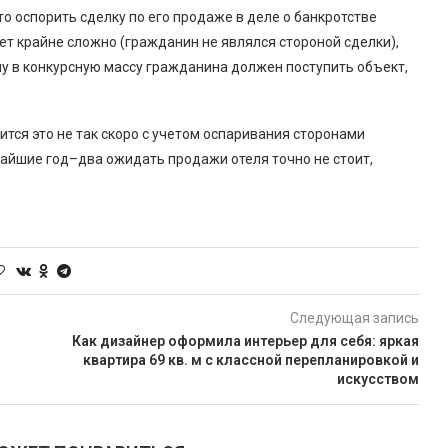
о оспорить сделку по его продаже в деле о банкротстве
т крайне сложно (гражданин не являлся стороной сделки),
му в конкурсную массу гражданина должен поступить объект,
ится это не так скоро с учетом оспаривания сторонами
жайшие год–два ожидать продажи отеля точно не стоит,
Следующая запись
Как дизайнер оформила интерьер для себя: яркая
квартира 69 кв. м с классной перепланировкой и
искусством