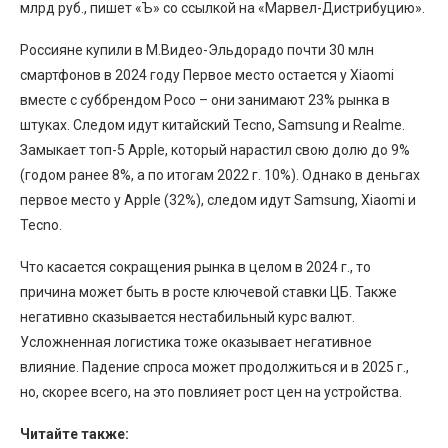
млрд руб., пишет «Ъ» со ссылкой на «Марвел-Дистрибуцию».
Россияне купили в М.Видео-Эльдорадо почти 30 млн
смартфонов в 2024 году Первое место остается у Xiaomi
вместе с суббрендом Poco – они занимают 23% рынка в
штуках. Следом идут китайский Tecno, Samsung и Realme.
Замыкает топ-5 Apple, который нарастил свою долю до 9%
(годом ранее 8%, а по итогам 2022 г. 10%). Однако в деньгах
первое место у Apple (32%), следом идут Samsung, Xiaomi и
Tecno.
Что касается сокращения рынка в целом в 2024 г., то
причина может быть в росте ключевой ставки ЦБ. Также
негативно сказывается нестабильный курс валют.
Усложненная логистика тоже оказывает негативное
влияние. Падение спроса может продолжиться и в 2025 г.,
но, скорее всего, на это повлияет рост цен на устройства.
Читайте также: