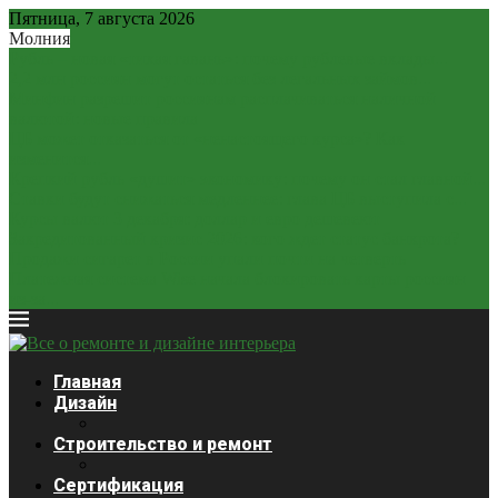
Пятница, 7 августа 2026
Молния
Рубль – новая «тихая гавань»: почему рублевые вклады...
2,2 млн россиян могут остаться без легальных займов...
Минфин разрешит россиянам расплачиваться наличной
валютой: новые правила
ЦБ может отказаться от «ненастоящего курса»? Как
изменится...
Крепкий рубль «душит» экономику: почему он стал главной...
Ставки будут снижаться медленнее: глава ЦБ выступила с...
Курсы валют 3 декабря: доллар и евро дешевеют
Закредитованный кризис 2026: кого ждет статус банкрота?
Продажи сигарет в России упали почти на четверть
Платежная система Wise начала блокировать карты россиян
из-за...
Главная
Дизайн
Строительство и ремонт
Сертификация