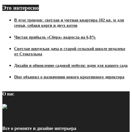
Это интересно
В духе трендов: светлая и уютная квартира 102 кв. м для
семьи, собаки корги и двух котов
Чистая прибыль «Сбера» выросла на 6,8%
Светлая шведская дача в старой сельской школе недалеко
от Стокгольма
Дизайн и обновление садовой мебели: идеи для вашего сада
Dior объявил о назначении нового креативного директора
О нас
Все о ремонте и дизайне интерьера