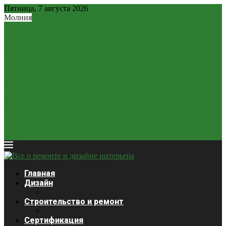
Пятница, 7 августа 2026
Молния
Рубль – новая «тихая гавань»: почему рублевые вклады...
2,2 млн россиян могут остаться без легальных займов...
Минфин разрешит россиянам расплачиваться наличной
валютой: новые правила
ЦБ может отказаться от «ненастоящего курса»? Как
изменится...
Крепкий рубль «душит» экономику: почему он стал главной...
Ставки будут снижаться медленнее: глава ЦБ выступила с...
Курсы валют 3 декабря: доллар и евро дешевеют
Закредитованный кризис 2026: кого ждет статус банкрота?
Продажи сигарет в России упали почти на четверть
Платежная система Wise начала блокировать карты россиян
из-за...
Главная
Дизайн
Строительство и ремонт
Сертификация