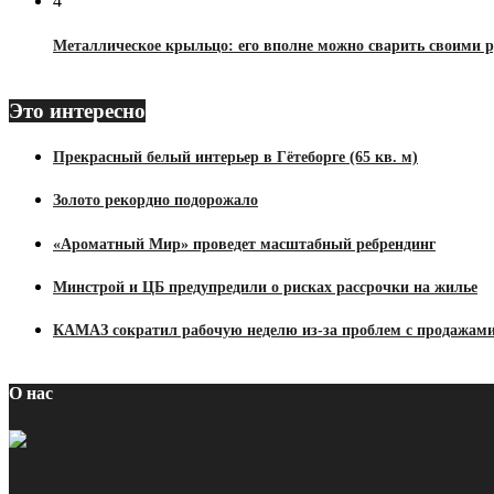
4
Металлическое крыльцо: его вполне можно сварить своими 
Это интересно
Прекрасный белый интерьер в Гётеборге (65 кв. м)
Золото рекордно подорожало
«Ароматный Мир» проведет масштабный ребрендинг
Минстрой и ЦБ предупредили о рисках рассрочки на жилье
КАМАЗ сократил рабочую неделю из-за проблем с продажам
О нас