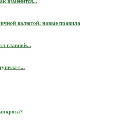
к изменится...
личной валютой: новые правила
л главной...
упила с...
банкрота?