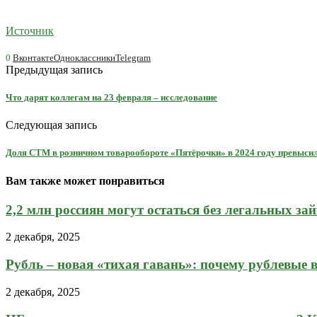
Источник
0
Вконтакте
Одноклассники
Telegram
Предыдущая запись
Что дарят коллегам на 23 февраля – исследование
Следующая запись
Доля СТМ в розничном товарообороте «Пятёрочки» в 2024 году превыси
Вам также может понравиться
2,2 млн россиян могут остаться без легальных зай
2 декабря, 2025
Рубль – новая «тихая гавань»: почему рублевые в
2 декабря, 2025