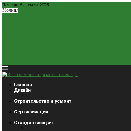
Четверг, 6 августа 2026
Молния
Рубль – новая «тихая гавань»: почему рублевые вклады...
2,2 млн россиян могут остаться без легальных займов...
Минфин разрешит россиянам расплачиваться наличной валюто
ЦБ может отказаться от «ненастоящего курса»? Как изменится..
Крепкий рубль «душит» экономику: почему он стал главной...
Ставки будут снижаться медленнее: глава ЦБ выступила с...
Курсы валют 3 декабря: доллар и евро дешевеют
Закредитованный кризис 2026: кого ждет статус банкрота?
Продажи сигарет в России упали почти на четверть
Платежная система Wise начала блокировать карты россиян из-за
Главная
Дизайн
Строительство и ремонт
Сертификация
Стандартизация