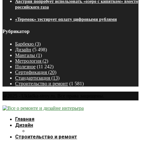
Австрия попробует использовать «озеро с кипятком» вместо
российского газа
«Теремок» тестирует оплату цифровыми рублями
Рубрикатор
Барбекю
(3)
Дизайн
(5 498)
Мангалы
(1)
Метрология
(2)
Полезное
(11 242)
Сертификация
(20)
Стандартизация
(13)
Строительство и ремонт
(1 581)
@2025 - Ukladka-stroy.ru. Все права защищены.
Главная
Дизайн
Строительство и ремонт