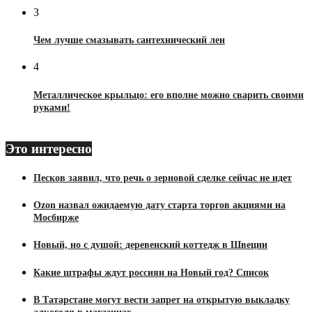
3
Чем лучше смазывать сантехнический лен
4
Металлическое крыльцо: его вполне можно сварить своими
руками!
Это интересно
Песков заявил, что речь о зерновой сделке сейчас не идет
Ozon назвал ожидаемую дату старта торгов акциями на
Мосбирже
Новый, но с душой: деревенский коттедж в Швеции
Какие штрафы ждут россиян на Новый год? Список
В Татарстане могут вести запрет на открытую выкладку