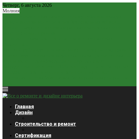
Четверг, 6 августа 2026
Молния
Рубль – новая «тихая гавань»: почему рублевые вклады...
2,2 млн россиян могут остаться без легальных займов...
Минфин разрешит россиянам расплачиваться наличной
валютой: новые правила
ЦБ может отказаться от «ненастоящего курса»? Как
изменится...
Крепкий рубль «душит» экономику: почему он стал главной...
Ставки будут снижаться медленнее: глава ЦБ выступила с...
Курсы валют 3 декабря: доллар и евро дешевеют
Закредитованный кризис 2026: кого ждет статус банкрота?
Продажи сигарет в России упали почти на четверть
Платежная система Wise начала блокировать карты россиян
из-за...
Главная
Дизайн
Строительство и ремонт
Сертификация