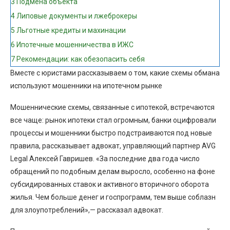
3
Подмена объекта
4
Липовые документы и лжеброкеры
5
Льготные кредиты и махинации
6
Ипотечные мошенничества в ИЖС
7
Рекомендации: как обезопасить себя
Вместе с юристами рассказываем о том, какие схемы обмана
используют мошенники на ипотечном рынке
Мошеннические схемы, связанные с ипотекой, встречаются
все чаще: рынок ипотеки стал огромным, банки оцифровали
процессы и мошенники быстро подстраиваются под новые
правила, рассказывает адвокат, управляющий партнер AVG
Legal Алексей Гавришев. «За последние два года число
обращений по подобным делам выросло, особенно на фоне
субсидированных ставок и активного вторичного оборота
жилья. Чем больше денег и госпрограмм, тем выше соблазн
для злоупотреблений»,— рассказал адвокат.