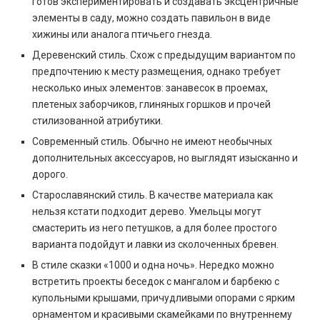
готов экспериментировать и создавать эксцентричные
элементы в саду, можно создать павильон в виде
хижины или аналога птичьего гнезда.
Деревенский стиль. Схож с предыдущим вариантом по
предпочтению к месту размещения, однако требует
несколько иных элементов: занавесок в проемах,
плетеных заборчиков, глиняных горшков и прочей
стилизованной атрибутики.
Современный стиль. Обычно не имеют необычных
дополнительных аксессуаров, но выглядят изысканно и
дорого.
Старославянский стиль. В качестве материала как
нельзя кстати подходит дерево. Умельцы могут
смастерить из него петушков, а для более простого
варианта подойдут и лавки из сколоченных бревен.
В стиле сказки «1000 и одна ночь». Нередко можно
встретить проекты беседок с мангалом и барбекю с
купольными крышами, причудливыми опорами с ярким
орнаментом и красивыми скамейками по внутреннему