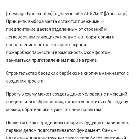
[message type=»note»][pt_view id=»0e7df57k64″][/message]
Принципы выбора места остаются прежними —
предпочтение дается отдаленным от строений и
легковоспламеняющихся предметов территориям с
направлением ветра, которое сохранит
пожаробезопасность и возможность с комфортом
заниматься приготовлением пищи на гриле.
Строительство беседки с барбекю из кирпича начинается с
создания проекта.
Простую схему может создать даже человек, не имеющий
специального образования, однако упростить себе задачу
можно, обратившись к уже готовым проектам.
После того как определены габариты будущего павильона,
первым делом подготавливается фундамент. Самым
надежным для конструкции такого типа будет ленточный.