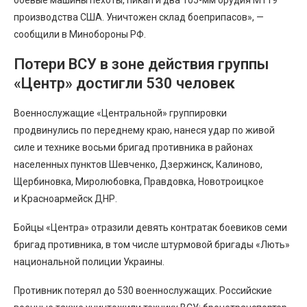
боевые машины пехоты, пикап и два 105-мм орудия М119
производства США. Уничтожен склад боеприпасов», —
сообщили в Минобороны РФ.
Потери ВСУ в зоне действия группы
«Центр» достигли 530 человек
Военнослужащие «Центральной» группировки
продвинулись по переднему краю, нанеся удар по живой
силе и технике восьми бригад противника в районах
населенных пунктов Шевченко, Дзержинск, Калиново,
Щербиновка, Миролюбовка, Правдовка, Новотроицкое
и Красноармейск ДНР.
Бойцы «Центра» отразили девять контратак боевиков семи
бригад противника, в том числе штурмовой бригады «Лють»
национальной полиции Украины.
Противник потерял до 530 военнослужащих. Российские