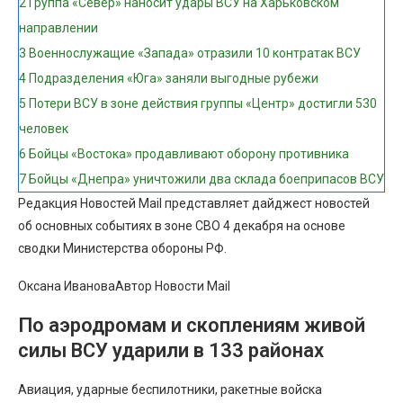
2
Группа «Север» наносит удары ВСУ на Харьковском
направлении
3
Военнослужащие «Запада» отразили 10 контратак ВСУ
4
Подразделения «Юга» заняли выгодные рубежи
5
Потери ВСУ в зоне действия группы «Центр» достигли 530
человек
6
Бойцы «Востока» продавливают оборону противника
7
Бойцы «Днепра» уничтожили два склада боеприпасов ВСУ
Редакция Новостей Mail представляет дайджест новостей
об основных событиях в зоне СВО 4 декабря на основе
сводки Министерства обороны РФ.
Оксана ИвановаАвтор Новости Mail
По аэродромам и скоплениям живой
силы ВСУ ударили в 133 районах
Авиация, ударные беспилотники, ракетные войска