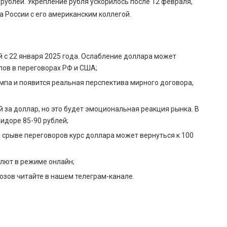
рублей. Укрепление рубля ускорилось после 12 февраля,
 России с его американским коллегой.
й с 22 января 2025 года. Ослабление доллара может
ов в переговорах РФ и США;
ампа и появится реальная перспектива мирного договора,
й за доллар, но это будет эмоциональная реакция рынка. В
идоре 85-90 рублей;
 срыве переговоров курс доллара может вернуться к 100
алют в режиме онлайн;
зов читайте в нашем телеграм-канале.