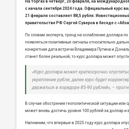
На торгах в четверг, 20 февраля, на международн
с начала сентября 2024 года. Официальный курс в
21 февраля составляет 88,5 рубля. Инвестиционны
правительстве РФ Сергей Суверов в беседе с «Абз
По словам эксперта, тренд на ослабление доллара п
появляться позитивные сигналы относительно дальне
конкретная дата встречи Владимира Путина и Дональ
станет более реальной, то курс доллара может опуст
«Курс доллара может краткосрочно опуститьс
укрепление рубля, далее курс будет корректи
держаться в коридоре 85-90 рублей», – прогн
В случае обострения геополитической ситуации или 
может вновь достичь уровня 100 рублей за доллар и
Напомним, что впервые в 2025 году курс доллара опус