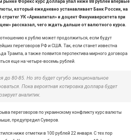
ом рынке Форекс курс доллара упал ниже 88 рублей впервые
алюты, который ежедневно устанавливает Банк России, на
й стратег УК «Арикапитал» и доцент Финуниверситета при
ацем» рассказал, чего ждать дальше от валютного курса.
о отношению к рублю может продолжиться, если будут
йших переговоров РФ и США. Так, если станет известна
да Трампа, а также появится перспектива мирного договора
иться еще на четыре-восемь рублей.
я до 80-85. Но это будет сугубо эмоциональное
роваться. Пока вероятная котировка доллара будет
озирует аналитик.
срыва переговоров по украинскому конфликту курс валюты
 выше, предупредил Суверов.
тился ниже отметки в 100 рублей 22 января. С тех пор