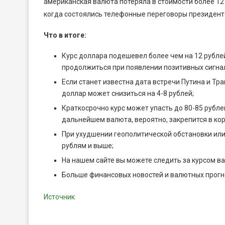
американская валюта потеряла в стоимости более 12 
когда состоялись телефонные переговоры президента
Что в итоге:
Курс доллара подешевел более чем на 12 рубле
продолжиться при появлении позитивных сигнал
Если станет известна дата встречи Путина и Тр
доллар может снизиться на 4-8 рублей;
Краткосрочно курс может упасть до 80-85 рубле
дальнейшем валюта, вероятно, закрепится в кор
При ухудшении геополитической обстановки или
рублям и выше;
На нашем сайте вы можете следить за курсом в
Больше финансовых новостей и валютных прогно
Источник