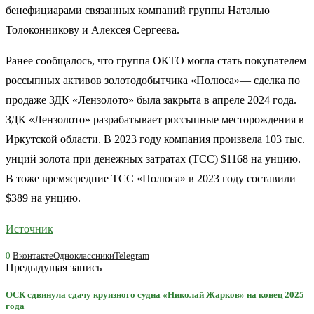
бенефициарами связанных компаний группы Наталью
Толоконникову и Алексея Сергеева.
Ранее сообщалось, что группа ОКТО могла стать покупателем
россыпных активов золотодобытчика «Полюса»— сделка по
продаже ЗДК «Лензолото» была закрыта в апреле 2024 года.
ЗДК «Лензолото» разрабатывает россыпные месторождения в
Иркутской области. В 2023 году компания произвела 103 тыс.
унций золота при денежных затратах (TCC) $1168 на унцию.
В тоже времясредние TCC «Полюса» в 2023 году составили
$389 на унцию.
Источник
0
Вконтакте
Одноклассники
Telegram
Предыдущая запись
ОСК сдвинула сдачу круизного судна «Николай Жарков» на конец 2025
года