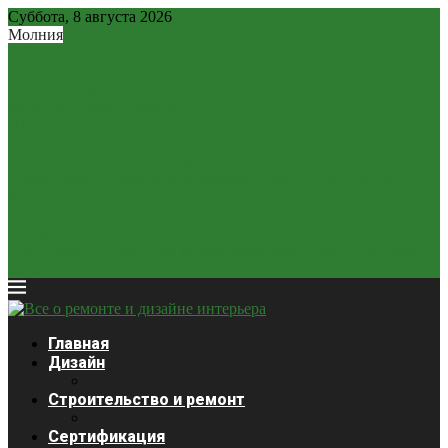
Суббота, 8 августа 2026
Молния
Рубль – новая «тихая гавань»: почему рублевые вклады...
2,2 млн россиян могут остаться без легальных займов...
Минфин разрешит россиянам расплачиваться наличной
валютой: новые правила
ЦБ может отказаться от «ненастоящего курса»? Как
изменится...
Крепкий рубль «душит» экономику: почему он стал главной...
Ставки будут снижаться медленнее: глава ЦБ выступила с...
Курсы валют 3 декабря: доллар и евро дешевеют
Закредитованный кризис 2026: кого ждет статус банкрота?
Продажи сигарет в России упали почти на четверть
Платежная система Wise начала блокировать карты россиян
из-за...
Главная
Дизайн
Строительство и ремонт
Сертификация