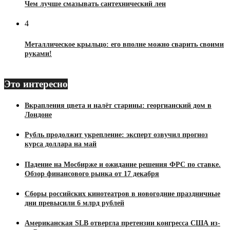
Чем лучше смазывать сантехнический лен
4
Металлическое крыльцо: его вполне можно сварить своими
руками!
Это интересно
Вкрапления цвета и налёт старины: георгианский дом в
Лондоне
Рубль продолжит укрепление: эксперт озвучил прогноз
курса доллара на май
Падение на Мосбирже и ожидание решения ФРС по ставке.
Обзор финансового рынка от 17 декабря
Сборы российских кинотеатров в новогодние праздничные
дни превысили 6 млрд рублей
Американская SLB отвергла претензии конгресса США из-