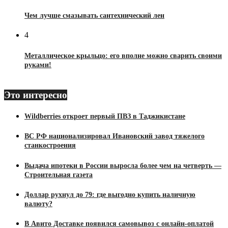
Чем лучше смазывать сантехнический лен
4
Металлическое крыльцо: его вполне можно сварить своими
руками!
Это интересно
Wildberries откроет первый ПВЗ в Таджикистане
ВС РФ национализировал Ивановский завод тяжелого
станкостроения
Выдача ипотеки в России выросла более чем на четверть —
Строительная газета
Доллар рухнул до 79: где выгодно купить наличную
валюту?
В Авито Доставке появился самовывоз с онлайн-оплатой