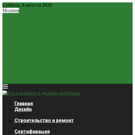
Суббота, 8 августа 2026
Молния
Рубль – новая «тихая гавань»: почему рублевые вклады...
2,2 млн россиян могут остаться без легальных займов...
Минфин разрешит россиянам расплачиваться наличной
валютой: новые правила
ЦБ может отказаться от «ненастоящего курса»? Как
изменится...
Крепкий рубль «душит» экономику: почему он стал главной...
Ставки будут снижаться медленнее: глава ЦБ выступила с...
Курсы валют 3 декабря: доллар и евро дешевеют
Закредитованный кризис 2026: кого ждет статус банкрота?
Продажи сигарет в России упали почти на четверть
Платежная система Wise начала блокировать карты россиян
из-за...
Главная
Дизайн
Строительство и ремонт
Сертификация