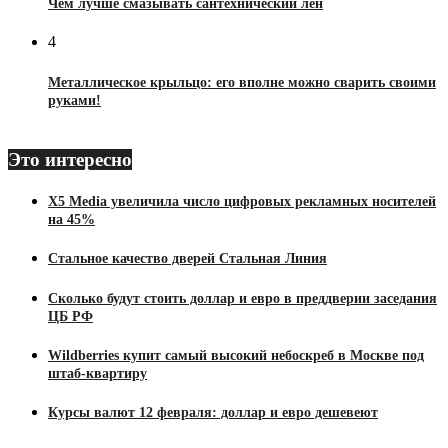
Чем лучше смазывать сантехнический лен
4
Металлическое крыльцо: его вполне можно сварить своими
руками!
Это интересно
X5 Media увеличила число цифровых рекламных носителей
на 45%
Стальное качество дверей Стальная Линия
Сколько будут стоить доллар и евро в преддверии заседания
ЦБ РФ
Wildberries купит самый высокий небоскреб в Москве под
штаб-квартиру
Курсы валют 12 февраля: доллар и евро дешевеют