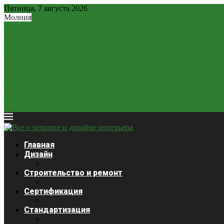
Пятница, 7 августа 2026
Молния
Рубль – новая «тихая гавань»: почему рублевые вклады...
2,2 млн россиян могут остаться без легальных займов...
Минфин разрешит россиянам расплачиваться наличной валюто
ЦБ может отказаться от «ненастоящего курса»? Как изменится..
Крепкий рубль «душит» экономику: почему он стал главной...
Ставки будут снижаться медленнее: глава ЦБ выступила с...
Курсы валют 3 декабря: доллар и евро дешевеют
Закредитованный кризис 2026: кого ждет статус банкрота?
Продажи сигарет в России упали почти на четверть
Платежная система Wise начала блокировать карты россиян из-за
Главная
Дизайн
Строительство и ремонт
Сертификация
Стандартизация