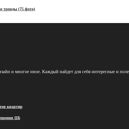
е тренды (75 фото)
зайн и многое иное. Каждый найдет для себя интересные и поле
нтов квартир
решения ЦБ