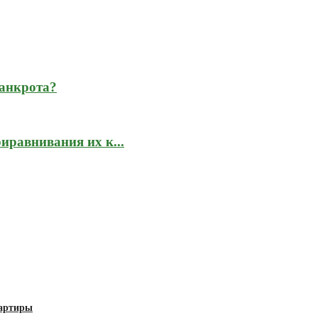
банкрота?
иравнивания их к...
вартиры