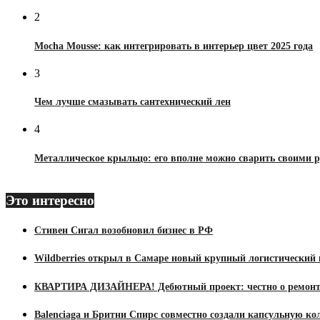
2
Mocha Mousse: как интегрировать в интерьер цвет 2025 года
3
Чем лучше смазывать сантехнический лен
4
Металлическое крыльцо: его вполне можно сварить своими 
Это интересно
Стивен Сигал возобновил бизнес в РФ
Wildberries открыл в Самаре новый крупный логистический
КВАРТИРА ДИЗАЙНЕРА! Дебютный проект: честно о ремонте.
Balenciaga и Бритни Спирс совместно создали капсульную к