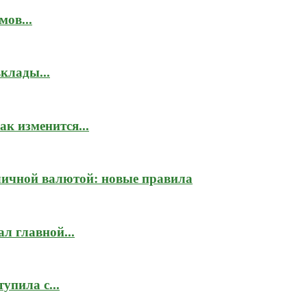
мов...
клады...
к изменится...
личной валютой: новые правила
л главной...
упила с...