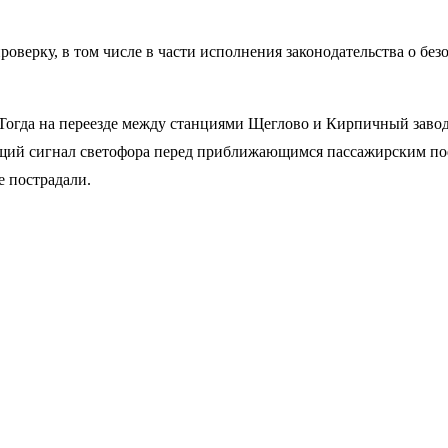
оверку, в том числе в части исполнения законодательства о б
 Тогда на переезде между станциями Щеглово и Кирпичный завод
щий сигнал светофора перед приближающимся пассажирским пое
 пострадали.