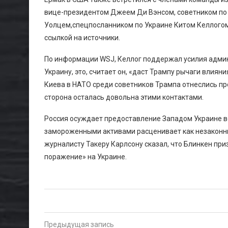
вице-президентом Джеем Ди Вэнсом, советником по
Уолцем,спецпосланником по Украине Китом Келлогом и 
ссылкой на источники.
По информации WSJ, Келлог поддержал усилия админ
Украину, это, считает он, «даст Трампу рычаги влиян
Киева в НАТО среди советников Трампа отнеслись про
сторона осталась довольна этими контактами.
Россия осуждает предоставление Западом Украине в
замороженными активами расценивает как незаконн
журналисту Такеру Карлсону сказал, что Блинкен пр
поражение» на Украине.
Предыдущая запись