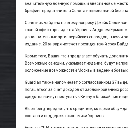
значительную военную помощь и ввести новые жесткие
брифинг представителя Совета национальной безопа
Советник Байдена по этому вопросу Джейк Салливан 
главой офиса президента Украины Андреем Ермаком 
дополнительных артиллерийских снарядов, тысячи ра
издание. 20 января истечет президентский срок Байд
Кроме того, Вашингтон предлагает обучать дополнит
Возможные санкции, указывает издание, будут напра
осложнение возможностей Москвы в ведении боевых
Guardian также напоминает о согласованном G7 выде
погашаться за счет доходов от заблокированных росс
средства начнут поступать к Киеву в ближайшие неде
Bloomberg передает, что среди тем, которые обсужда
состава и поддержка экономики Украины.
Ермак в США также встретился с членами команды и