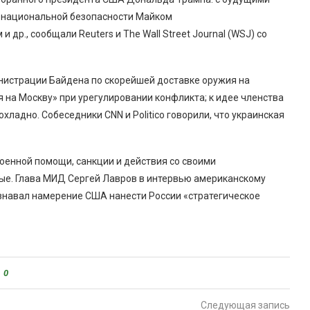
 национальной безопасности Майком
др., сообщали Reuters и The Wall Street Journal (WSJ) со
истрации Байдена по скорейшей доставке оружия на
ия на Москву» при урегулировании конфликта; к идее членства
хладно. Собеседники CNN и Politico говорили, что украинская
оенной помощи, санкции и действия со своими
ые. Глава МИД Сергей Лавров в интервью американскому
изнавал намерение США нанести России «стратегическое
0
Следующая запись