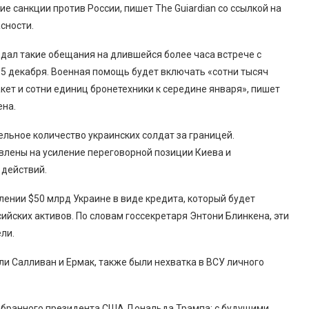
 санкции против России, пишет The Guiardian со ссылкой на
сности.
дал такие обещания на длившейся более часа встрече с
5 декабря. Военная помощь будет включать «сотни тысяч
кет и сотни единиц бронетехники к середине января», пишет
ена.
ельное количество украинских солдат за границей.
влены на усиление переговорной позиции Киева и
 действий.
лении $50 млрд Украине в виде кредита, который будет
ийских активов. По словам госсекретаря Энтони Блинкена, эти
ли.
ли Салливан и Ермак, также были нехватка в ВСУ личного
збранного президента США Дональда Трампа: с будущими