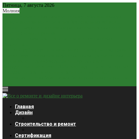
Пятница, 7 августа 2026
Молния
Рубль – новая «тихая гавань»: почему рублевые вклады...
2,2 млн россиян могут остаться без легальных займов...
Минфин разрешит россиянам расплачиваться наличной
валютой: новые правила
ЦБ может отказаться от «ненастоящего курса»? Как
изменится...
Крепкий рубль «душит» экономику: почему он стал главной...
Ставки будут снижаться медленнее: глава ЦБ выступила с...
Курсы валют 3 декабря: доллар и евро дешевеют
Закредитованный кризис 2026: кого ждет статус банкрота?
Продажи сигарет в России упали почти на четверть
Платежная система Wise начала блокировать карты россиян
из-за...
Главная
Дизайн
Строительство и ремонт
Сертификация