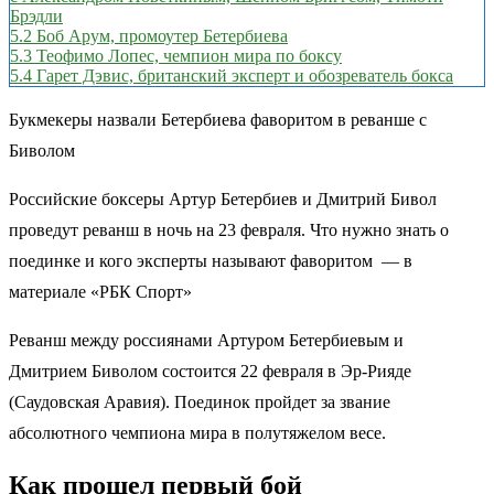
Брэдли
5.2
Боб Арум, промоутер Бетербиева
5.3
Теофимо Лопес, чемпион мира по боксу
5.4
Гарет Дэвис, британский эксперт и обозреватель бокса
Букмекеры назвали Бетербиева фаворитом в реванше с
Биволом
Российские боксеры Артур Бетербиев и Дмитрий Бивол
проведут реванш в ночь на 23 февраля. Что нужно знать о
поединке и кого эксперты называют фаворитом — в
материале «РБК Спорт»
Реванш между россиянами Артуром Бетербиевым и
Дмитрием Биволом состоится 22 февраля в Эр-Рияде
(Саудовская Аравия). Поединок пройдет за звание
абсолютного чемпиона мира в полутяжелом весе.
Как прошел первый бой