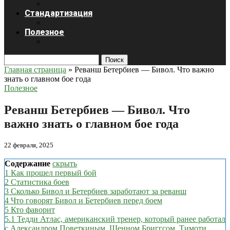
Стандартизация
Полезное
Поиск
Главная страница
»
Реванш Бетербиев — Бивол. Что важно
знать о главном бое года
Полезное
Реванш Бетербиев — Бивол. Что
важно знать о главном бое года
22 февраля, 2025
Содержание
скрыть
1
Как прошел первый бой
2
Статистика боев
3
Сколько Бивол и Бетербиев заработают за реванш
4
Что говорят Бивол и Бетербиев перед боем
5
Кто фаворит
5.1
Тедди Атлас, американский тренер, который ранее работал
с Александром Поветкиным, Шенном Бриггсом, Тимоти