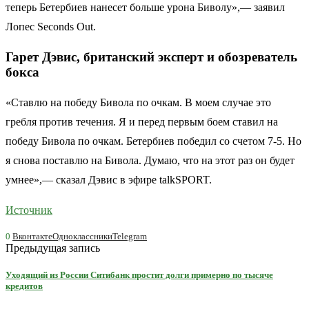
теперь Бетербиев нанесет больше урона Биволу»,— заявил
Лопес Seconds Out.
Гарет Дэвис, британский эксперт и обозреватель
бокса
«Ставлю на победу Бивола по очкам. В моем случае это
гребля против течения. Я и перед первым боем ставил на
победу Бивола по очкам. Бетербиев победил со счетом 7-5. Но
я снова поставлю на Бивола. Думаю, что на этот раз он будет
умнее»,— сказал Дэвис в эфире talkSPORT.
Источник
0
Вконтакте
Одноклассники
Telegram
Предыдущая запись
Уходящий из России Ситибанк простит долги примерно по тысяче
кредитов