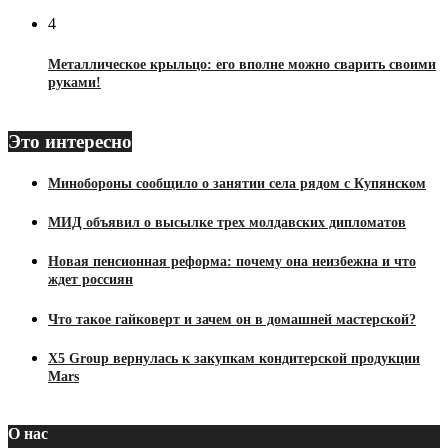
4
Металлическое крыльцо: его вполне можно сварить своими
руками!
Это интересно
Минобороны сообщило о занятии села рядом с Купянском
МИД объявил о высылке трех молдавских дипломатов
Новая пенсионная реформа: почему она неизбежна и что
ждет россиян
Что такое гайковерт и зачем он в домашней мастерской?
X5 Group вернулась к закупкам кондитерской продукции
Mars
О нас