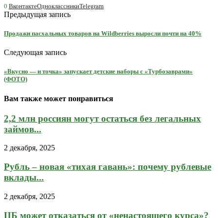
0
Вконтакте
Одноклассники
Telegram
Предыдущая запись
Продажи пасхальных товаров на Wildberries выросли почти на 40%
Следующая запись
«Вкусно — и точка» запускает детские наборы с «Турбозаврами»
(ФОТО)
Вам также может понравиться
2,2 млн россиян могут остаться без легальных
займов...
2 декабря, 2025
Рубль – новая «тихая гавань»: почему рублевые
вклады...
2 декабря, 2025
ЦБ может отказаться от «ненастоящего курса»?