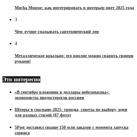
Mocha Mousse: как интегрировать в интерьер цвет 2025 года
3
Чем лучше смазывать сантехнический лен
4
Металлическое крыльцо: его вполне можно сварить своими
руками!
Это интересно
«В сентябре вложения в доллары небезопасны»:
экономисты предостерегли россиян
Шторы в спальню-2025: тренды, советы по выбору, идеи
для разных стилей (87 фото)
5Post доставил свыше 150 млн заказов с момента запуска
сервиса