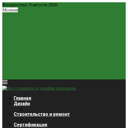
Воскресенье, 9 августа 2026
Молния
Рубль – новая «тихая гавань»: почему рублевые вклады...
2,2 млн россиян могут остаться без легальных займов...
Минфин разрешит россиянам расплачиваться наличной
валютой: новые правила
ЦБ может отказаться от «ненастоящего курса»? Как
изменится...
Крепкий рубль «душит» экономику: почему он стал главной...
Ставки будут снижаться медленнее: глава ЦБ выступила с...
Курсы валют 3 декабря: доллар и евро дешевеют
Закредитованный кризис 2026: кого ждет статус банкрота?
Продажи сигарет в России упали почти на четверть
Платежная система Wise начала блокировать карты россиян
из-за...
Главная
Дизайн
Строительство и ремонт
Сертификация