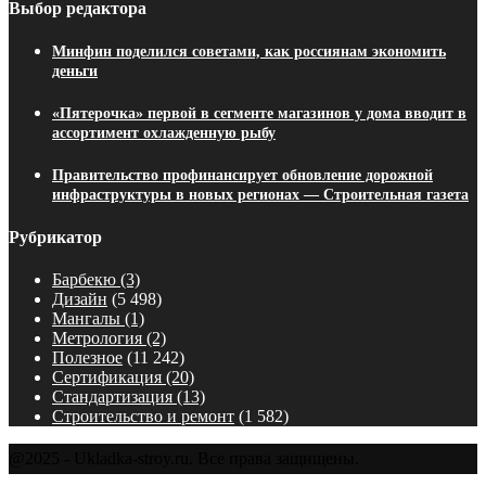
Выбор редактора
Минфин поделился советами, как россиянам экономить
деньги
«Пятерочка» первой в сегменте магазинов у дома вводит в
ассортимент охлажденную рыбу
Правительство профинансирует обновление дорожной
инфраструктуры в новых регионах — Строительная газета
Рубрикатор
Барбекю
(3)
Дизайн
(5 498)
Мангалы
(1)
Метрология
(2)
Полезное
(11 242)
Сертификация
(20)
Стандартизация
(13)
Строительство и ремонт
(1 582)
@2025 - Ukladka-stroy.ru. Все права защищены.