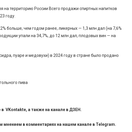
я на территорию России Всего продажи спиртных напитков
23 году.
,2% больше, чем годом ранее, ликерных — 1,3 млн дал (на 7,6%
одукции упали на 34,7%, до 12 млн дал, плодовых вин — на
идра, пуаре и медовухи) в 2024 году в стране было продано
огольного пива
е в
VKontakte
, а также на канале в
ДЗЕН
.
м мнением в комментариях на нашем канале в
Telegram
.