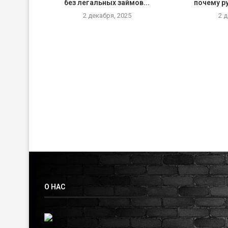
без легальных займов...
почему р
2 декабря, 2025
2 
О НАС