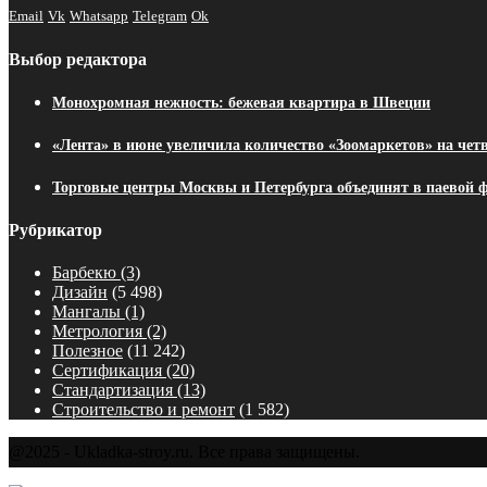
Email
Vk
Whatsapp
Telegram
Ok
Выбор редактора
Монохромная нежность: бежевая квартира в Швеции
«Лента» в июне увеличила количество «Зоомаркетов» на чет
Торговые центры Москвы и Петербурга объединят в паевой 
Рубрикатор
Барбекю
(3)
Дизайн
(5 498)
Мангалы
(1)
Метрология
(2)
Полезное
(11 242)
Сертификация
(20)
Стандартизация
(13)
Строительство и ремонт
(1 582)
@2025 - Ukladka-stroy.ru. Все права защищены.