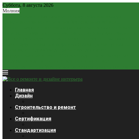
Суббота, 8 августа 2026
Молния
Рубль – новая «тихая гавань»: почему рублевые вклады...
2,2 млн россиян могут остаться без легальных займов...
Минфин разрешит россиянам расплачиваться наличной валюто
ЦБ может отказаться от «ненастоящего курса»? Как изменится..
Крепкий рубль «душит» экономику: почему он стал главной...
Ставки будут снижаться медленнее: глава ЦБ выступила с...
Курсы валют 3 декабря: доллар и евро дешевеют
Закредитованный кризис 2026: кого ждет статус банкрота?
Продажи сигарет в России упали почти на четверть
Платежная система Wise начала блокировать карты россиян из-за
Главная
Дизайн
Строительство и ремонт
Сертификация
Стандартизация