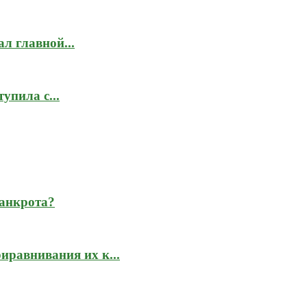
л главной...
упила с...
банкрота?
иравнивания их к...