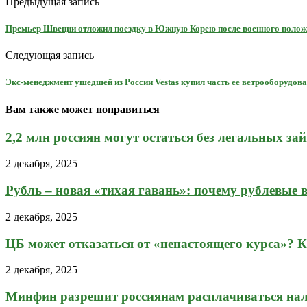
Предыдущая запись
Премьер Швеции отложил поездку в Южную Корею после военного полож
Следующая запись
Экс-менеджмент ушедшей из России Vestas купил часть ее ветрооборудов
Вам также может понравиться
2,2 млн россиян могут остаться без легальных зай
2 декабря, 2025
Рубль – новая «тихая гавань»: почему рублевые в
2 декабря, 2025
ЦБ может отказаться от «ненастоящего курса»? Ка
2 декабря, 2025
Минфин разрешит россиянам расплачиваться на