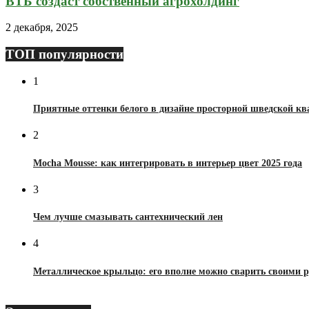
ВТБ создаст собственный агрохолдинг
2 декабря, 2025
ТОП популярности
1
Приятные оттенки белого в дизайне просторной шведской к
2
Mocha Mousse: как интегрировать в интерьер цвет 2025 года
3
Чем лучше смазывать сантехнический лен
4
Металлическое крыльцо: его вполне можно сварить своими 