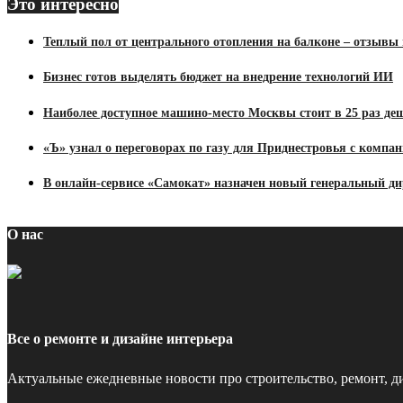
Это интересно
Теплый пол от центрального отопления на балконе – отзывы
Бизнес готов выделять бюджет на внедрение технологий ИИ
Наиболее доступное машино-место Москвы стоит в 25 раз де
«Ъ» узнал о переговорах по газу для Приднестровья с компа
В онлайн-сервисе «Самокат» назначен новый генеральный д
О нас
Все о ремонте и дизайне интерьера
Актуальные ежедневные новости про строительство, ремонт, ди