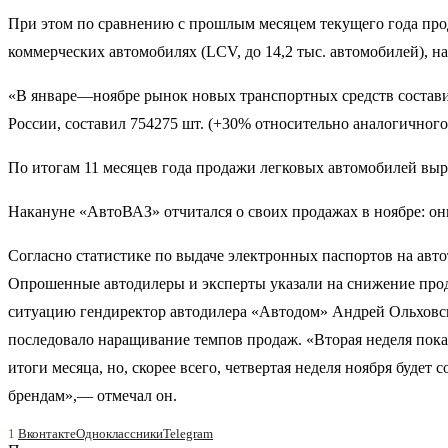
При этом по сравнению с прошлым месяцем текущего года прода
коммерческих автомобилях (LСV, до 14,2 тыс. автомобилей), н
«В январе—ноябре рынок новых транспортных средств состави
России, составил 754275 шт. (+30% относительно аналогичного
По итогам 11 месяцев года продажи легковых автомобилей выро
Накануне «АвтоВАЗ» отчитался о своих продажах в ноябре: о
Согласно статистике по выдаче электронных паспортов на авт
Опрошенные автодилеры и эксперты указали на снижение прод
ситуацию гендиректор автодилера «Автодом» Андрей Ольховски
последовало наращивание темпов продаж. «Вторая неделя показ
итоги месяца, но, скорее всего, четвертая неделя ноября буд
брендам»,— отмечал он.
1
Вконтакте
Одноклассники
Telegram