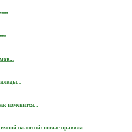
ения
ания
мов...
клады...
к изменится...
личной валютой: новые правила