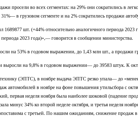
жи просели во всех сегментах: на 29% они сократились в легко
а 31%— в грузовом сегменте и на 2% сократились продажи автоб
л 1689877 шт. (+44% относительно аналогичного периода 2023 г
 периода 2023 года)»,— говорится в сообщении министерства.
сли на 53% в годовом выражении, до 1,43 млн шт., а продажи гр
ни выросли на 9,8% в годовом выражении— до 39583 штук. К ок
отехнику (ЭПТС), в ноябре выдача ЭПТС резко упала— до «менее
аж автомобилей в ноябре на фоне повышения утильсбора с октя
й, первая неделя ноября была наиболее шоковой (падение прод
ала минус 34% ко второй неделе октября, и третья неделя ноябр
ет сопоставима с третьей. По нашим ожиданиям, снижение продаж 