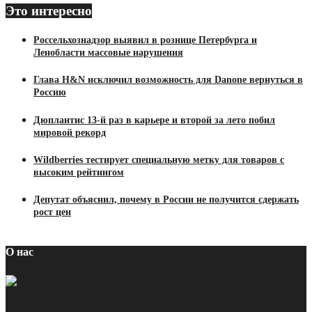
Это интересно
Россельхознадзор выявил в рознице Петербурга и
Ленобласти массовые нарушения
Глава H&N исключил возможность для Danone вернуться в
Россию
Дюплантис 13-й раз в карьере и второй за лето побил
мировой рекорд
Wildberries тестирует специальную метку для товаров с
высоким рейтингом
Депутат объяснил, почему в России не получится сдержать
рост цен
О нас