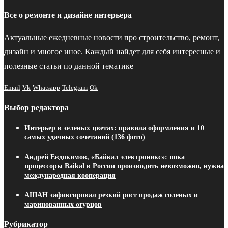
Все о ремонте и дизайне интерьера
Актуальные ежедневные новости про строительство, ремонт,
дизайн и многое иное. Каждый найдет для себя интересные и
полезные статьи по данной тематике
Email
Vk
Whatsapp
Telegram
Ok
Выбор редактора
Интерьер в зеленых цветах: правила оформления и 10
самых удачных сочетаний (136 фото)
Андрей Евдокимов, «Байкал электроникс»: пока
процессоры Baikal в России производить невозможно, нужна
международная кооперация
АШАН зафиксировал резкий рост продаж соленых и
маринованных огурцов
Рубрикатор