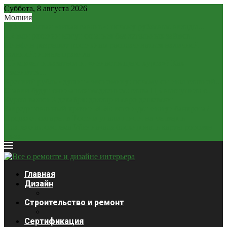
Суббота, 8 августа 2026
Молния
Рубль – новая «тихая гавань»: почему рублевые вклады...
2,2 млн россиян могут остаться без легальных займов...
Минфин разрешит россиянам расплачиваться наличной
валютой: новые правила
ЦБ может отказаться от «ненастоящего курса»? Как
изменится...
Крепкий рубль «душит» экономику: почему он стал главной...
Ставки будут снижаться медленнее: глава ЦБ выступила с...
Курсы валют 3 декабря: доллар и евро дешевеют
Закредитованный кризис 2026: кого ждет статус банкрота?
Продажи сигарет в России упали почти на четверть
Платежная система Wise начала блокировать карты россиян
из-за...
Главная
Дизайн
Строительство и ремонт
Сертификация