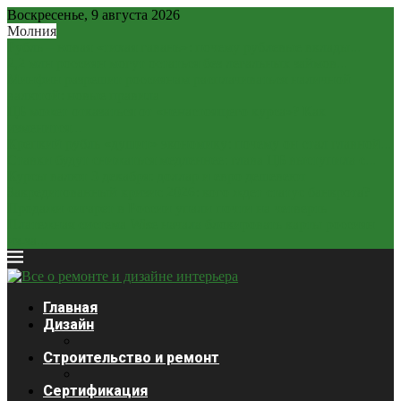
Воскресенье, 9 августа 2026
Молния
Рубль – новая «тихая гавань»: почему рублевые вклады...
2,2 млн россиян могут остаться без легальных займов...
Минфин разрешит россиянам расплачиваться наличной
валютой: новые правила
ЦБ может отказаться от «ненастоящего курса»? Как
изменится...
Крепкий рубль «душит» экономику: почему он стал главной...
Ставки будут снижаться медленнее: глава ЦБ выступила с...
Курсы валют 3 декабря: доллар и евро дешевеют
Закредитованный кризис 2026: кого ждет статус банкрота?
Продажи сигарет в России упали почти на четверть
Платежная система Wise начала блокировать карты россиян
из-за...
Главная
Дизайн
Строительство и ремонт
Сертификация