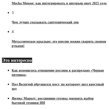
Mocha Mousse: как интегрировать в интерьер цвет 2025 года
3
Чем лучше смазывать сантехнический лен
4
Металлическое крыльцо: его вполне можно сварить своими
руками!
Это интересно
Как изменилось отношение россиян к распродаже «Черная
пятница»
Под Вологдой обрушился мост, по которому шел крестный
ход
Яндекс Маркет: россиянине готовы доверить выбор
бытовой техники ИИ