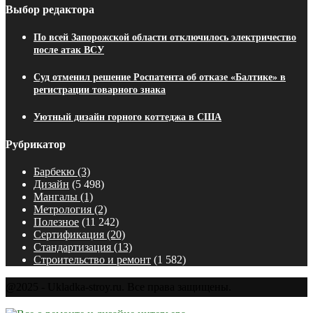
Выбор редактора
По всей Запорожской области отключилось электричество
после атак ВСУ
Суд отменил решение Роспатента об отказе «Балтике» в
регистрации товарного знака
Уютный дизайн горного коттеджа в США
Рубрикатор
Барбекю
(3)
Дизайн
(5 498)
Мангалы
(1)
Метрология
(2)
Полезное
(11 242)
Сертификация
(20)
Стандартизация
(13)
Строительство и ремонт
(1 582)
@2025 - Ukladka-stroy.ru. Все права защищены.