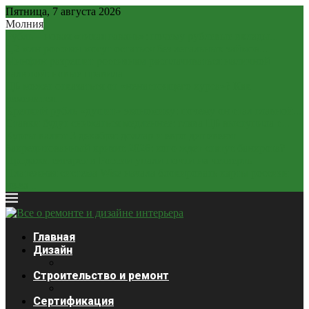
Пятница, 7 августа 2026
Молния
Рубль – новая «тихая гавань»: почему рублевые вклады...
2,2 млн россиян могут остаться без легальных займов...
Минфин разрешит россиянам расплачиваться наличной
валютой: новые правила
ЦБ может отказаться от «ненастоящего курса»? Как
изменится...
Крепкий рубль «душит» экономику: почему он стал главной...
Ставки будут снижаться медленнее: глава ЦБ выступила с...
Курсы валют 3 декабря: доллар и евро дешевеют
Закредитованный кризис 2026: кого ждет статус банкрота?
Продажи сигарет в России упали почти на четверть
Платежная система Wise начала блокировать карты россиян
из-за...
Главная
Дизайн
Строительство и ремонт
Сертификация