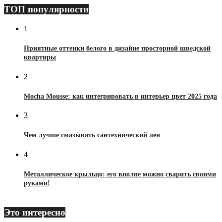
ТОП популярности
1
Приятные оттенки белого в дизайне просторной шведской
квартиры
2
Mocha Mousse: как интегрировать в интерьер цвет 2025 года
3
Чем лучше смазывать сантехнический лен
4
Металлическое крыльцо: его вполне можно сварить своими
руками!
Это интересно