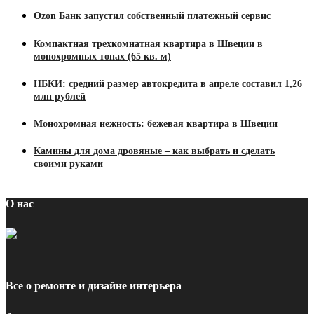
Ozon Банк запустил собственный платежный сервис
Компактная трехкомнатная квартира в Швеции в
монохромных тонах (65 кв. м)
НБКИ: средний размер автокредита в апреле составил 1,26
млн рублей
Монохромная нежность: бежевая квартира в Швеции
Камины для дома дровяные – как выбрать и сделать
своими руками
О нас
Все о ремонте и дизайне интерьера