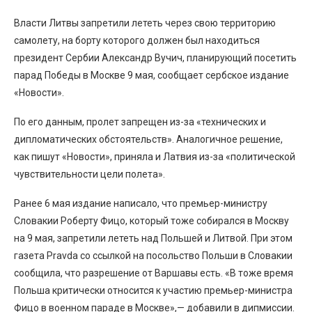
Власти Литвы запретили лететь через свою территорию
самолету, на борту которого должен был находиться
президент Сербии Александр Вучич, планирующий посетить
парад Победы в Москве 9 мая, сообщает сербское издание
«Новости».
По его данным, пролет запрещен из-за «технических и
дипломатических обстоятельств». Аналогичное решение,
как пишут «Новости», приняла и Латвия из-за «политической
чувствительности цели полета».
Ранее 6 мая издание написало, что премьер-министру
Словакии Роберту Фицо, который тоже собирался в Москву
на 9 мая, запретили лететь над Польшей и Литвой. При этом
газета Pravda со ссылкой на посольство Польши в Словакии
сообщила, что разрешение от Варшавы есть. «В тоже время
Польша критически относится к участию премьер-министра
Фицо в военном параде в Москве»,— добавили в дипмиссии.