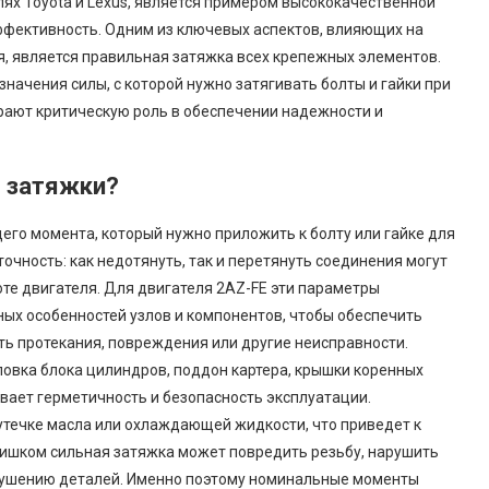
ях Toyota и Lexus, является примером высококачественной
ффективность. Одним из ключевых аспектов, влияющих на
я, является правильная затяжка всех крепежных элементов.
ачения силы, с которой нужно затягивать болты и гайки при
рают критическую роль в обеспечении надежности и
 затяжки?
го момента, который нужно приложить к болту или гайке для
очность: как недотянуть, так и перетянуть соединения могут
те двигателя. Для двигателя 2AZ-FE эти параметры
ных особенностей узлов и компонентов, чтобы обеспечить
ь протекания, повреждения или другие неисправности.
головка блока цилиндров, поддон картера, крышки коренных
вает герметичность и безопасность эксплуатации.
утечке масла или охлаждающей жидкости, что приведет к
слишком сильная затяжка может повредить резьбу, нарушить
зрушению деталей. Именно поэтому номинальные моменты