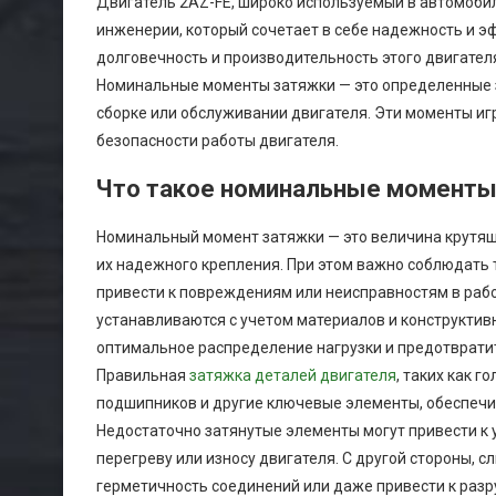
Двигатель 2AZ-FE, широко используемый в автомобил
инженерии, который сочетает в себе надежность и э
долговечность и производительность этого двигател
Номинальные моменты затяжки — это определенные зн
сборке или обслуживании двигателя. Эти моменты иг
безопасности работы двигателя.
Что такое номинальные моменты
Номинальный момент затяжки — это величина крутяще
их надежного крепления. При этом важно соблюдать т
привести к повреждениям или неисправностям в рабо
устанавливаются с учетом материалов и конструктив
оптимальное распределение нагрузки и предотвратит
Правильная
затяжка деталей двигателя
, таких как 
подшипников и другие ключевые элементы, обеспечи
Недостаточно затянутые элементы могут привести к 
перегреву или износу двигателя. С другой стороны, 
герметичность соединений или даже привести к ра