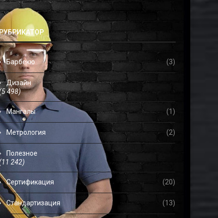
РУБРИКАТОР
Барбекю
(3)
Дизайн
(5 498)
Мангалы
(1)
Метрология
(2)
Полезное
(11 242)
Сертификация
(20)
Стандартизация
(13)