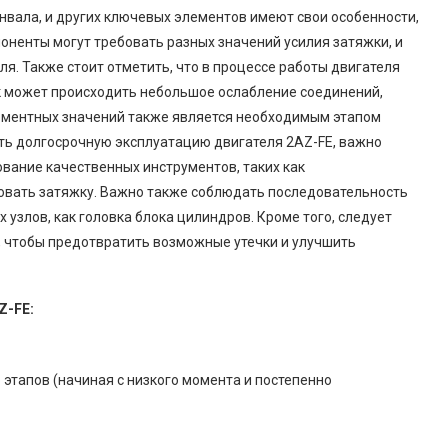
нвала, и других ключевых элементов имеют свои особенности,
оненты могут требовать разных значений усилия затяжки, и
ля. Также стоит отметить, что в процессе работы двигателя
к может происходить небольшое ослабление соединений,
оментных значений также является необходимым этапом
ть долгосрочную эксплуатацию двигателя 2AZ-FE, важно
вание качественных инструментов, таких как
овать затяжку. Важно также соблюдать последовательность
х узлов, как головка блока цилиндров. Кроме того, следует
, чтобы предотвратить возможные утечки и улучшить
Z-FE:
 этапов (начиная с низкого момента и постепенно