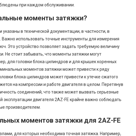
облюдены при каждом обслуживании.
нальные моменты затяжки?
указаны в технической документации, в частности, в
. Важно использовать точные инструменты для измерения
юч. Это устройство позволяет задать требуемую величину
и. Не стоит забывать, что моменты затяжки могут
мер, для головки блока цилиндров и для крышек коренных
оминальных моментов затяжки может привести к ряду
оловки блока цилиндров может привести к утечке сжатого
жется на компрессии и работе двигателя в целом. Перетянув
тичность соединений, что также может вызвать серьезные
ой эксплуатации двигателя 2AZ-FE крайне важно соблюдать
ые производителем.
льных моментов затяжки для 2AZ-FE
злами, для которых необходима точная затяжка. Например,