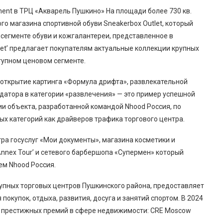
ment в ТРЦ «Акварель Пушкино» На площади более 730 кв.
о магазина спортивной обуви Sneakerbox Outlet, который
егменте обуви и кожгалантереи, представленное в
let’ предлагает покупателям актуальные коллекции крупных
тупном ценовом сегменте.
 открытие картинга «Формула дрифта», развлекательной
ндатора в категории «развлечения» — это пример успешной
и объекта, разработанной командой Nhood Россия, по
х категорий как драйверов трафика торгового центра.
ра госуслуг «Мои документы», магазина косметики и
Annex Tour’ и сетевого барбершопа «Супермен» который
ем Nhood Россия.
упных торговых центров Пушкинского района, предоставляет
окупок, отдыха, развития, досуга и занятий спортом. В 2024
х престижных премий в сфере недвижимости: CRE Moscow