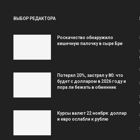
ВЫБОР РЕДАКТОРА
Роскачество обнаружило
кишечную палочку в сыре Бри
Потерял 20%, застрял у 80: что
будет с долларом в 2026 году и
пора ли бежать в обменник
Курсы валют 22 ноября: доллар
и евро ослабли к рублю