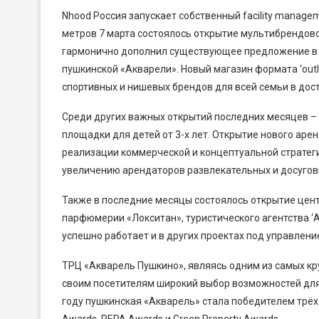
Nhood Россия запускает собственный facility manage
метров 7 марта состоялось открытие мультибрендовог
гармонично дополнил существующее предложение в с
пушкинской «Акварели». Новый магазин формата ‘out
спортивных и нишевых брендов для всей семьи в дос
Среди других важных открытий последних месяцев –
площадки для детей от 3-х лет. Открытие нового аре
реализации коммерческой и концептуальной стратеги
увеличению арендаторов развлекательных и досуговы
Также в последние месяцы состоялось открытие цент
парфюмерии «Локситан», туристического агентства ‘
успешно работает и в других проектах под управлени
ТРЦ «Акварель Пушкино», являясь одним из самых кр
своим посетителям широкий выбор возможностей для п
году пушкинская «Акварель» стала победителем трё