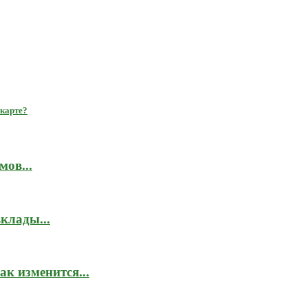
 карте?
мов...
клады...
к изменится...