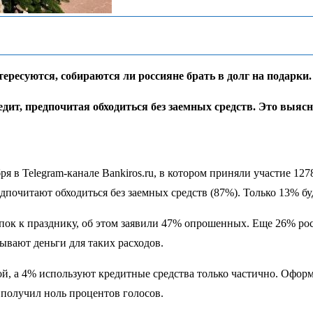
ересуются, собираются ли россияне брать в долг на подарки.
ит, предпочитая обходиться без заемных средств. Это выясни
ря в Telegram-канале Bankiros.ru, в котором приняли участие 12
почитают обходиться без заемных средств (87%). Только 13% буд
ок к празднику, об этом заявили 47% опрошенных. Еще 26% росс
дывают деньги для таких расходов.
кой, а 4% используют кредитные средства только частично. Оф
 получил ноль процентов голосов.