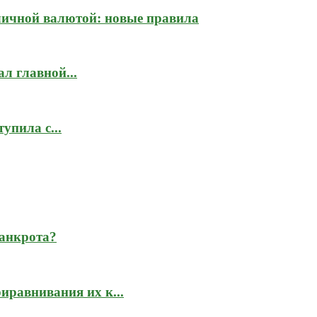
личной валютой: новые правила
л главной...
упила с...
банкрота?
иравнивания их к...