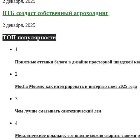
2 декабря, 2025
ВТБ создаст собственный агрохолдинг
2 декабря, 2025
ТОП популярности
1
Приятные оттенки белого в дизайне просторной шведской к
2
Mocha Mousse: как интегрировать в интерьер цвет 2025 года
3
Чем лучше смазывать сантехнический лен
4
Металлическое крыльцо: его вполне можно сварить своими 