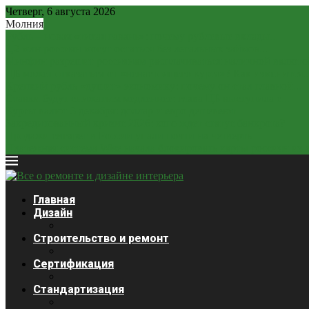
Четверг, 6 августа 2026
Молния
Рубль – новая «тихая гавань»: почему рублевые вклады...
2,2 млн россиян могут остаться без легальных займов...
Минфин разрешит россиянам расплачиваться наличной валюто
ЦБ может отказаться от «ненастоящего курса»? Как изменится..
Крепкий рубль «душит» экономику: почему он стал главной...
Ставки будут снижаться медленнее: глава ЦБ выступила с...
Курсы валют 3 декабря: доллар и евро дешевеют
Закредитованный кризис 2026: кого ждет статус банкрота?
Продажи сигарет в России упали почти на четверть
Платежная система Wise начала блокировать карты россиян из-за
Главная
Дизайн
Строительство и ремонт
Сертификация
Стандартизация