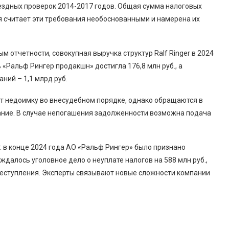
ездных проверок 2014-2017 годов. Общая сумма налоговых
ия считает эти требования необоснованными и намерена их
м отчетности, совокупная выручка структур Ralf Ringer в 2024
ь «Ральф Рингер продакшн» достигла 176,8 млн руб., а
ний – 1,1 млрд руб.
т недоимку во внесудебном порядке, однако обращаются в
кание. В случае непогашения задолженности возможна подача
С: в конце 2024 года АО «Ральф Рингер» было признано
далось уголовное дело о неуплате налогов на 588 млн руб.,
преступления. Эксперты связывают новые сложности компании