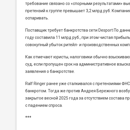
требование связано со «спорными результатами» вы
претензий к группе превышает 3,2 млрд руб. Компан
оспаривать.
Поставщик требует банкротства сети Desport По данны
году составила 11 млрд руб., при этом чистая прибыл
совокупный убыток ритейл- и производственных компа
Как отмечают юристы, налоговики обычно взыскиваю
суд, если пропущен срок на административное взыс
заявления о банкротстве.
Ralf Ringer ранее уже сталкивался с претензиями ФН
банкротом. Тогда же против Андрея Бережного возбуж
закрытое весной 2025 года за отсутствием состава 
с падением спроса.
***