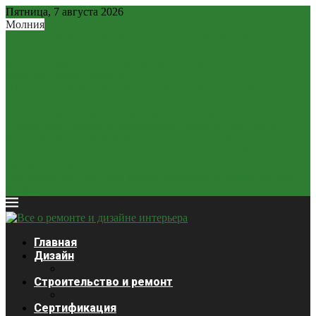
Пятница, 7 августа 2026
Молния
Рубль – новая «тихая гавань»: почему рублевые вклады...
2,2 млн россиян могут остаться без легальных займов...
Минфин разрешит россиянам расплачиваться наличной
валютой: новые правила
ЦБ может отказаться от «ненастоящего курса»? Как
изменится...
Крепкий рубль «душит» экономику: почему он стал главной...
Ставки будут снижаться медленнее: глава ЦБ выступила с...
Курсы валют 3 декабря: доллар и евро дешевеют
Закредитованный кризис 2026: кого ждет статус банкрота?
Продажи сигарет в России упали почти на четверть
Платежная система Wise начала блокировать карты россиян
из-за...
Главная
Дизайн
Строительство и ремонт
Сертификация