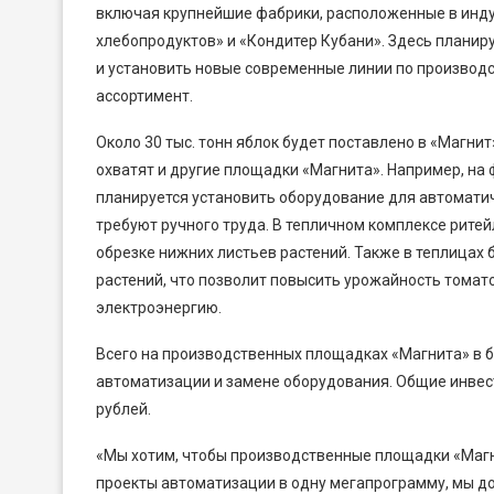
включая крупнейшие фабрики, расположенные в инду
хлебопродуктов» и «Кондитер Кубани». Здесь планир
и установить новые современные линии по производс
ассортимент.
Около 30 тыс. тонн яблок будет поставлено в «Магни
охватят и другие площадки «Магнита». Например, на
планируется установить оборудование для автоматич
требуют ручного труда. В тепличном комплексе рите
обрезке нижних листьев растений. Также в теплицах
растений, что позволит повысить урожайность томато
электроэнергию.
Всего на производственных площадках «Магнита» в б
автоматизации и замене оборудования. Общие инвес
рублей.
«Мы хотим, чтобы производственные площадки «Маг
проекты автоматизации в одну мегапрограмму, мы д