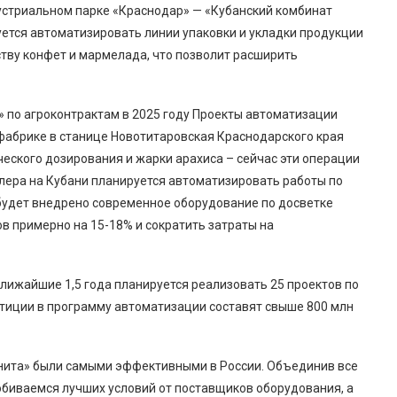
стриальном парке «Краснодар» — «Кубанский комбинат
уется автоматизировать линии упаковки и укладки продукции
тву конфет и мармелада, что позволит расширить
т» по агроконтрактам в 2025 году Проекты автоматизации
 фабрике в станице Новотитаровская Краснодарского края
еского дозирования и жарки арахиса – сейчас эти операции
йлера на Кубани планируется автоматизировать работы по
 будет внедрено современное оборудование по досветке
в примерно на 15-18% и сократить затраты на
лижайшие 1,5 года планируется реализовать 25 проектов по
тиции в программу автоматизации составят свыше 800 млн
нита» были самыми эффективными в России. Объединив все
обиваемся лучших условий от поставщиков оборудования, а