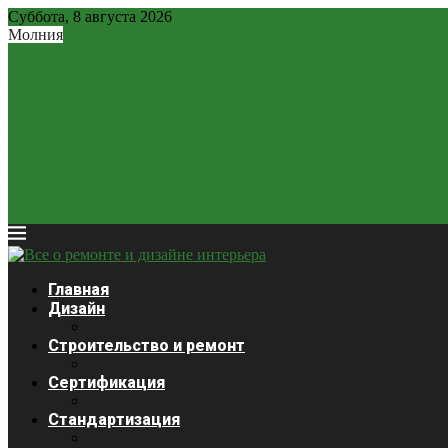
Суббота, 8 августа 2026
Молния
Рубль – новая «тихая гавань»: почему рублевые вклады...
2,2 млн россиян могут остаться без легальных займов...
Минфин разрешит россиянам расплачиваться наличной валюто
ЦБ может отказаться от «ненастоящего курса»? Как изменится..
Крепкий рубль «душит» экономику: почему он стал главной...
Ставки будут снижаться медленнее: глава ЦБ выступила с...
Курсы валют 3 декабря: доллар и евро дешевеют
Закредитованный кризис 2026: кого ждет статус банкрота?
Продажи сигарет в России упали почти на четверть
Платежная система Wise начала блокировать карты россиян из-за
Главная
Дизайн
Строительство и ремонт
Сертификация
Стандартизация