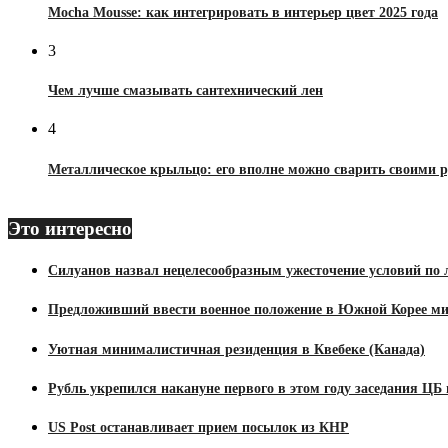
Mocha Mousse: как интегрировать в интерьер цвет 2025 года
3
Чем лучше смазывать сантехнический лен
4
Металлическое крыльцо: его вполне можно сварить своими 
Это интересно
Силуанов назвал нецелесообразным ужесточение условий по 
Предложивший ввести военное положение в Южной Корее ми
Уютная минималистичная резиденция в Квебеке (Канада)
Рубль укрепился накануне первого в этом году заседания ЦБ
US Post останавливает прием посылок из КНР