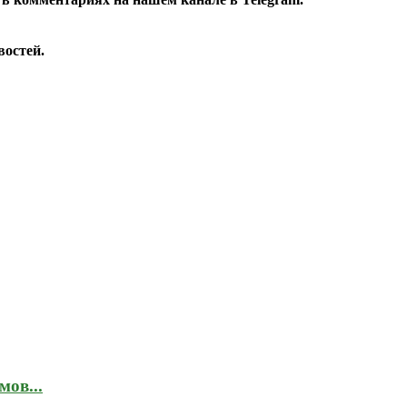
остей.
мов...