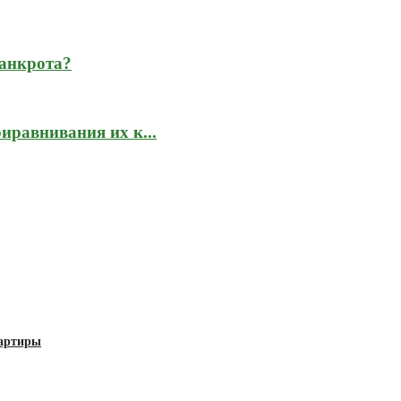
банкрота?
иравнивания их к...
вартиры