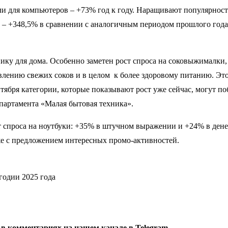
ли для компьютеров – +73% год к году. Наращивают популярнос
– +348,5% в сравнении с аналогичным периодом прошлого года. 
ку для дома. Особенно заметен рост спроса на соковыжималки, 
влению свежих соков и в целом к более здоровому питанию. Это
тября категории, которые показывают рост уже сейчас, могут п
епартамента «Малая бытовая техника».
т спроса на ноутбуки: +35% в штучном выражении и +24% в ден
же с предложением интересных промо-активностей.
годии 2025 года
 в комментариях на нашем канале в
Telegram
.