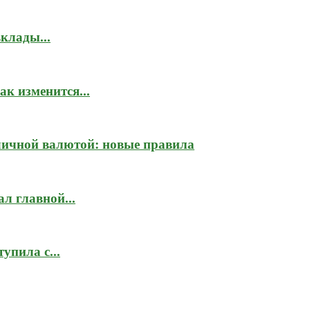
клады...
к изменится...
личной валютой: новые правила
л главной...
упила с...