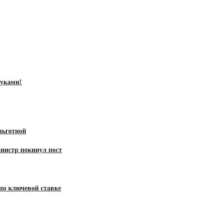
руками!
льготной
нистр покинул пост
 по ключевой ставке