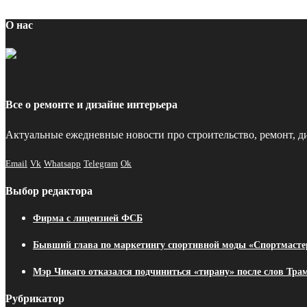
О нас
Все о ремонте и дизайне интерьера
Актуальные ежедневные новости про строительство, ремонт, ди
Email
Vk
Whatsapp
Telegram
Ok
Выбор редактора
Фирма с лицензией ФСБ
Бывший глава по маркетингу спортивной моды «Спортмасте
Мэр Чикаго отказался подчиниться «тирану» после слов Трам
Рубрикатор