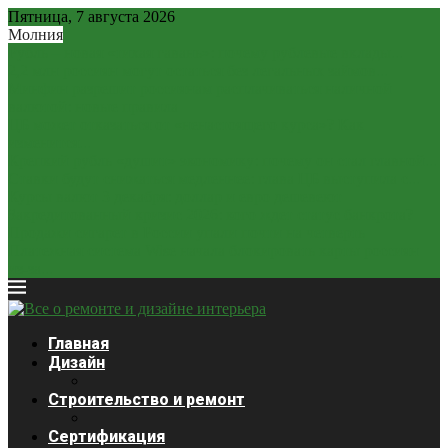
Пятница, 7 августа 2026
Молния
Рубль – новая «тихая гавань»: почему рублевые вклады...
2,2 млн россиян могут остаться без легальных займов...
Минфин разрешит россиянам расплачиваться наличной
валютой: новые правила
ЦБ может отказаться от «ненастоящего курса»? Как
изменится...
Крепкий рубль «душит» экономику: почему он стал главной...
Ставки будут снижаться медленнее: глава ЦБ выступила с...
Курсы валют 3 декабря: доллар и евро дешевеют
Закредитованный кризис 2026: кого ждет статус банкрота?
Продажи сигарет в России упали почти на четверть
Платежная система Wise начала блокировать карты россиян
из-за...
Главная
Дизайн
Строительство и ремонт
Сертификация