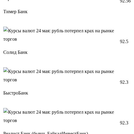
92.56
Тимер Банк
92.5
Солид Банк
92.3
БыстроБанк
92.3
Реалист Банк (бывш. БайкалИнвестБанк)