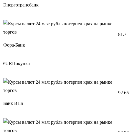
Энерготрансбанк
81.7
Фора-Банк
EURПокупка
92.65
Банк ВТБ