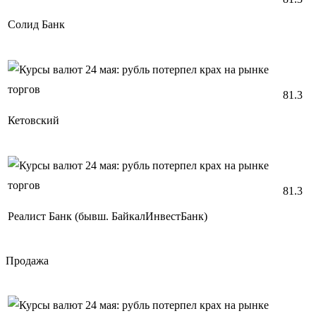
Солид Банк
81.3
Кетовский
81.3
Реалист Банк (бывш. БайкалИнвестБанк)
Продажа