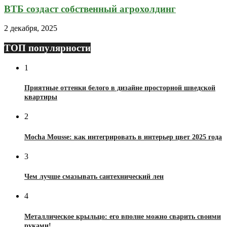
ВТБ создаст собственный агрохолдинг
2 декабря, 2025
ТОП популярности
1
Приятные оттенки белого в дизайне просторной шведской
квартиры
2
Mocha Mousse: как интегрировать в интерьер цвет 2025 года
3
Чем лучше смазывать сантехнический лен
4
Металлическое крыльцо: его вполне можно сварить своими
руками!