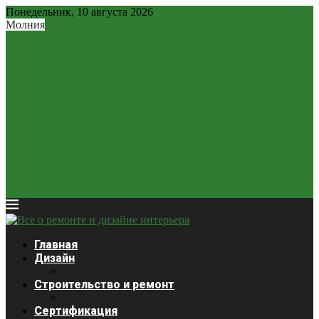
Понедельник, 10 августа 2026
Молния
Рубль – новая «тихая гавань»: почему рублевые вклады...
2,2 млн россиян могут остаться без легальных займов...
Минфин разрешит россиянам расплачиваться наличной
валютой: новые правила
ЦБ может отказаться от «ненастоящего курса»? Как
изменится...
Крепкий рубль «душит» экономику: почему он стал главной...
Ставки будут снижаться медленнее: глава ЦБ выступила с...
Курсы валют 3 декабря: доллар и евро дешевеют
Закредитованный кризис 2026: кого ждет статус банкрота?
Продажи сигарет в России упали почти на четверть
Платежная система Wise начала блокировать карты россиян
из-за...
Главная
Дизайн
Строительство и ремонт
Сертификация