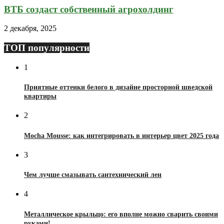
ВТБ создаст собственный агрохолдинг
2 декабря, 2025
ТОП популярности
1
Приятные оттенки белого в дизайне просторной шведской
квартиры
2
Mocha Mousse: как интегрировать в интерьер цвет 2025 года
3
Чем лучше смазывать сантехнический лен
4
Металлическое крыльцо: его вполне можно сварить своими
руками!