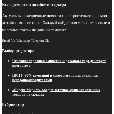
Все о ремонте и дизайне интерьера
Актуальные ежедневные новости про строительство, ремонт,
дизайн и многое иное. Каждый найдет для себя интересные и
полезные статьи по данной тематике
Email
Vk
Whatsapp
Telegram
Ok
Выбор редактора
Что такое гаражная амнистия и до какого года действует
программа
ЦРПТ: 98% компаний в сфере легкпрома оказались
псевдопроизводителями
«Яндекс Маркет» вводит льготное хранение сезонных
товаров на складах
Рубрикатор