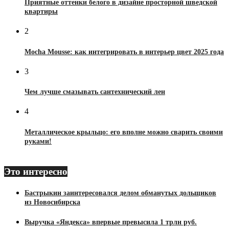
Приятные оттенки белого в дизайне просторной шведской
квартиры
2
Mocha Mousse: как интегрировать в интерьер цвет 2025 года
3
Чем лучше смазывать сантехнический лен
4
Металлическое крыльцо: его вполне можно сварить своими
руками!
Это интересно
Бастрыкин заинтересовался делом обманутых дольщиков
из Новосибирска
Выручка «Яндекса» впервые превысила 1 трлн руб.