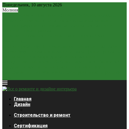
Понедельник, 10 августа 2026
Молния
Рубль – новая «тихая гавань»: почему рублевые вклады...
2,2 млн россиян могут остаться без легальных займов...
Минфин разрешит россиянам расплачиваться наличной
валютой: новые правила
ЦБ может отказаться от «ненастоящего курса»? Как
изменится...
Крепкий рубль «душит» экономику: почему он стал главной...
Ставки будут снижаться медленнее: глава ЦБ выступила с...
Курсы валют 3 декабря: доллар и евро дешевеют
Закредитованный кризис 2026: кого ждет статус банкрота?
Продажи сигарет в России упали почти на четверть
Платежная система Wise начала блокировать карты россиян
из-за...
Главная
Дизайн
Строительство и ремонт
Сертификация