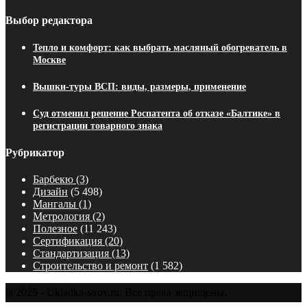
Выбор редактора
Тепло и комфорт: как выбрать масляный обогреватель в
Москве
Вышки-туры ВСП: виды, размеры, применение
Суд отменил решение Роспатента об отказе «Балтике» в
регистрации товарного знака
Рубрикатор
Барбекю
(3)
Дизайн
(5 498)
Мангалы
(1)
Метрология
(2)
Полезное
(11 243)
Сертификация
(20)
Стандартизация
(13)
Строительство и ремонт
(1 582)
@2025 - Ukladka-stroy.ru. Все права защищены.