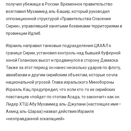
получил убежище в России. Временное правительство
возглавил Мухаммед аль-Башир, который руководил
оппозиционной структурой «Правительства Спасения
Сирии», управлявшей занятыми боевиками территориями в
провинции Идлиб.
Израиль направил танковые подразделения ЦАХАЛ к
границе Сирии, установил контроль над бывшей буферной
зоной Голанских высот и продвинулся в сторону Дамаска.
Также за этот период он нанес несколько ударов по флоту,
авиабазам и другим сирийским объектам, которые сочла
национальной угрозой. Глава изральского Минобороны
Исраэль Кац предупредил, что если кто-то из сирийских
повстанцев «пойдет по стопам Асада, то закончит» как он.
Лидер ХТШ Абу Мухаммед аль-Джулани (настоящее имя—
Ахмед аль-Шараа) назвал действия Израиля
«неоправданной эскалацией».