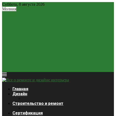
Суббота, 8 августа 2026
Молния
Рубль – новая «тихая гавань»: почему рублевые вклады...
2,2 млн россиян могут остаться без легальных займов...
Минфин разрешит россиянам расплачиваться наличной
валютой: новые правила
ЦБ может отказаться от «ненастоящего курса»? Как
изменится...
Крепкий рубль «душит» экономику: почему он стал главной...
Ставки будут снижаться медленнее: глава ЦБ выступила с...
Курсы валют 3 декабря: доллар и евро дешевеют
Закредитованный кризис 2026: кого ждет статус банкрота?
Продажи сигарет в России упали почти на четверть
Платежная система Wise начала блокировать карты россиян
из-за...
Главная
Дизайн
Строительство и ремонт
Сертификация