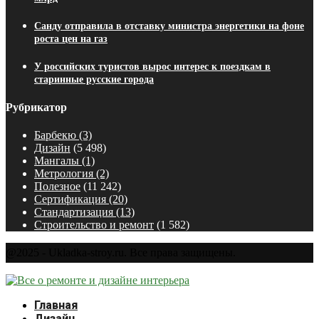
Санду отправила в отставку министра энергетики на фоне
роста цен на газ
У российских туристов вырос интерес к поездкам в
старинные русские города
Рубрикатор
Барбекю
(3)
Дизайн
(5 498)
Мангалы
(1)
Метрология
(2)
Полезное
(11 242)
Сертификация
(20)
Стандартизация
(13)
Строительство и ремонт
(1 582)
@2025 - Ukladka-stroy.ru. Все права защищены.
Главная
Дизайн