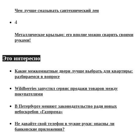
Чем лучше смазывать сантехнический лен
4
Металлическое крыльцо: его вполне можно сварить своими
руками!
Это интересно
Какие межкомнатные двери лучше выбрать для квартиры:
разбираемся в вопросе
Wildberries запустил сервис продажи товаров между
покупателями
В Петербурге меняют законодательство ради новых
небоскребов «Газпрома»
Не давайте свой телефон в чужие руки: опасны ли
банковские приложения?