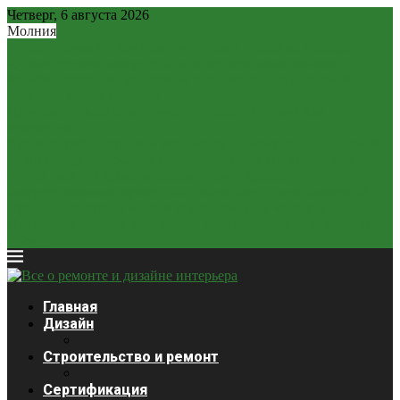
Четверг, 6 августа 2026
Молния
Рубль – новая «тихая гавань»: почему рублевые вклады...
2,2 млн россиян могут остаться без легальных займов...
Минфин разрешит россиянам расплачиваться наличной
валютой: новые правила
ЦБ может отказаться от «ненастоящего курса»? Как
изменится...
Крепкий рубль «душит» экономику: почему он стал главной...
Ставки будут снижаться медленнее: глава ЦБ выступила с...
Курсы валют 3 декабря: доллар и евро дешевеют
Закредитованный кризис 2026: кого ждет статус банкрота?
Продажи сигарет в России упали почти на четверть
Платежная система Wise начала блокировать карты россиян
из-за...
Главная
Дизайн
Строительство и ремонт
Сертификация