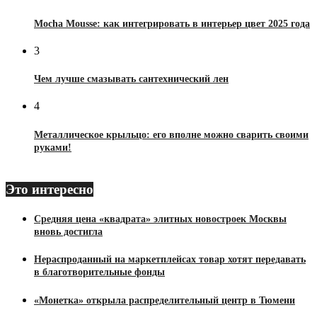
Mocha Mousse: как интегрировать в интерьер цвет 2025 года
3
Чем лучше смазывать сантехнический лен
4
Металлическое крыльцо: его вполне можно сварить своими
руками!
Это интересно
Средняя цена «квадрата» элитных новостроек Москвы
вновь достигла
Нераспроданный на маркетплейсах товар хотят передавать
в благотворительные фонды
«Монетка» открыла распределительный центр в Тюмени