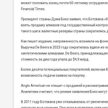
может положить конец почти 60-летнему сотрудниче
Financial Times.
Президент страны Дума Боко заявил, что Ботсвана «б
взять продажу алмазов под государственный контро
такого шага: валютные резервы страны сократились д
Как пишет издание, напряженность возникла на фоне
Выручка De Beers в 2023 году сократилась вдвое из-з
синтетическими алмазами. De Beers, принадлежащая 
стоимость за два года упала до $4,9 млрд.
Более десяти потенциальных покупателей, включая
возможность подачи заявок на покупку.
Anglo American не спешит с продажей и рассматривае
Аналитики считают, что резкие заявления Боко могут
В 2011 году Ботсвана уже отказывалась от увеличени
ситуация еще сложнее. При этом в правительстве нет