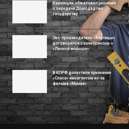
Каменщик обжаловал решение
о передаче Домодедово
государству
Экс-производитель «Хортицы»
договорился с конкурентом о
«Лесной мороше»
В КПРФ допустили признание
«Спаса» иноагентом из-за
фильма «Мумия»