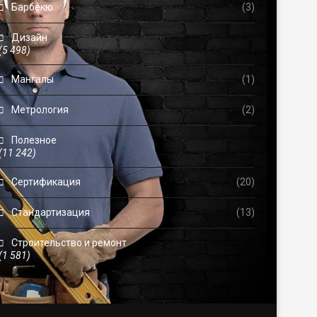
Барбекю
(3)
Дизайн
(5 498)
Мангалы
(1)
Метрология
(2)
Полезное
(11 242)
Сертификация
(20)
Стандартизация
(13)
Строительство и ремонт
(1 581)