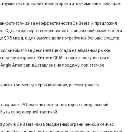
ствуместных властей с инвесторами этой компании, сообщает
анкротится» из-за неэффективности De Beers, и предложил
ль. Однако эксперты сомневаются в финансовой возможности
о $3,5 млрд, а для выкупа доли потребуется больше средств.
 сильнейшего за десятилетие спада на алмазном рынке.
а падения спроса в Китае и США, а также конкуренции с
Anglo American, выставлена на продажу, при этом ее
 бывших топ-менеджеров компании, рассматривают
т вариант IPO, если не получит выгодных предложений.
 быть переговорной тактикой.
я доли в De Beers из-за бюджетных ограничений, а сейчас
 единой позиции: часть чиновников выступает за агрессивный