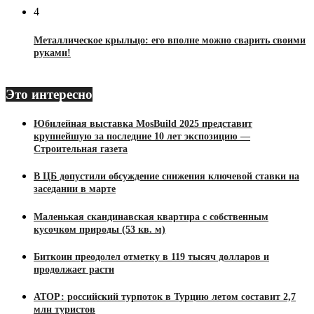
4
Металлическое крыльцо: его вполне можно сварить своими
руками!
Это интересно
Юбилейная выставка MosBuild 2025 представит
крупнейшую за последние 10 лет экспозицию —
Строительная газета
В ЦБ допустили обсуждение снижения ключевой ставки на
заседании в марте
Маленькая скандинавская квартира с собственным
кусочком природы (53 кв. м)
Биткоин преодолел отметку в 119 тысяч долларов и
продолжает расти
АТОР: российский турпоток в Турцию летом составит 2,7
млн туристов