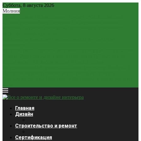
Суббота, 8 августа 2026
Молния
Рубль – новая «тихая гавань»: почему рублевые вклады...
2,2 млн россиян могут остаться без легальных займов...
Минфин разрешит россиянам расплачиваться наличной
валютой: новые правила
ЦБ может отказаться от «ненастоящего курса»? Как
изменится...
Крепкий рубль «душит» экономику: почему он стал главной...
Ставки будут снижаться медленнее: глава ЦБ выступила с...
Курсы валют 3 декабря: доллар и евро дешевеют
Закредитованный кризис 2026: кого ждет статус банкрота?
Продажи сигарет в России упали почти на четверть
Платежная система Wise начала блокировать карты россиян
из-за...
Главная
Дизайн
Строительство и ремонт
Сертификация