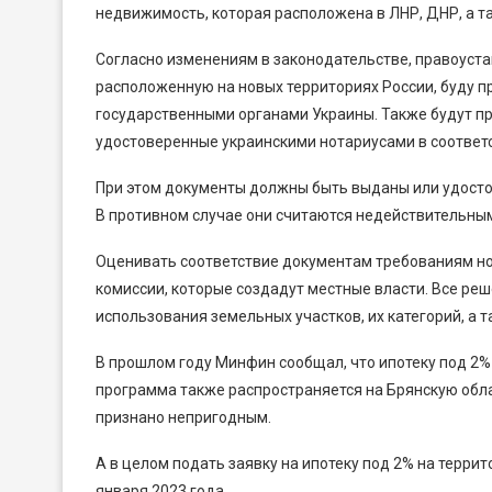
недвижимость, которая расположена в ЛНР, ДНР, а т
Согласно изменениям в законодательстве, правоус
расположенную на новых территориях России, буду 
государственными органами Украины. Также будут п
удостоверенные украинскими нотариусами в соответ
При этом документы должны быть выданы или удостов
В противном случае они считаются недействительны
Оценивать соответствие документам требованиям н
комиссии, которые создадут местные власти. Все ре
использования земельных участков, их категорий, а
В прошлом году Минфин сообщал, что ипотеку под 2%
программа также распространяется на Брянскую обла
признано непригодным.
А в целом подать заявку на ипотеку под 2% на терри
января 2023 года.