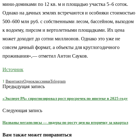
мини-домиками по 12 кв. м и площадью участка 5–6 соток.
Однако на дачных землях встречаются и особняки стоимостью
500–600 млн руб. с собственными лесом, бассейном, выходом
к водоему, пирсом и вертолетными площадками. Их цена
может доходит до сотни миллионов. Однако это уже не
совсем дачный формат, а объекты для круглогодичного
проживания»,— отметил Антон Сауков.
Источник
1
Вконтакте
Одноклассники
Telegram
Предыдущая запись
«Эксперт РА» спрогнозировал рост просрочек по ипотеке в 2025 году
Следующая запись
Названы мегаполисы — лидеры по росту цен на вторичку за квартал
Вам также может понравиться