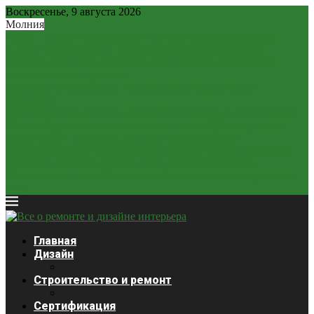
Воскресенье, 9 августа 2026
Молния
Рубль – новая «тихая гавань»: почему рублевые вклады...
2,2 млн россиян могут остаться без легальных займов...
Минфин разрешит россиянам расплачиваться наличной
валютой: новые правила
ЦБ может отказаться от «ненастоящего курса»? Как
изменится...
Крепкий рубль «душит» экономику: почему он стал главной...
Ставки будут снижаться медленнее: глава ЦБ выступила с...
Курсы валют 3 декабря: доллар и евро дешевеют
Закредитованный кризис 2026: кого ждет статус банкрота?
Продажи сигарет в России упали почти на четверть
Платежная система Wise начала блокировать карты россиян
из-за...
Главная
Дизайн
Строительство и ремонт
Сертификация