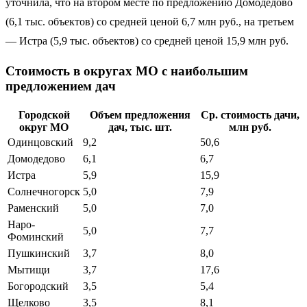
уточнила, что на втором месте по предложению Домодедово
(6,1 тыс. объектов) со средней ценой 6,7 млн руб., на третьем
— Истра (5,9 тыс. объектов) со средней ценой 15,9 млн руб.
Cтоимость в округах МО с наибольшим
предложением дач
Городской
Объем предложения
Ср. стоимость дачи,
округ МО
дач, тыс. шт.
млн руб.
Одинцовский
9,2
50,6
Домодедово
6,1
6,7
Истра
5,9
15,9
Солнечногорск
5,0
7,9
Раменский
5,0
7,0
Наро-
5,0
7,7
Фоминский
Пушкинский
3,7
8,0
Мытищи
3,7
17,6
Богородский
3,5
5,4
Щелково
3,5
8,1