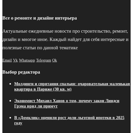
Все о ремонте и дизайне интерьера
Актуальные ежедневные новости про строительство, ремонт,
дизайн и многое иное. Каждый найдет для себя интересные и
полезные статьи по данной тематике
Email
Vk
Whatsapp
Telegram
Ok
Выбор редактора
Молдинги и спрятання спальня: очаровательная маленькая
квартира в Париже (30 кв. м)
Экономист Михаил Ханов о том, почему закон Линдси
Грэма вряд ли примут
В «Домклик» оценили рост доли льготной ипотеки в 2025
году