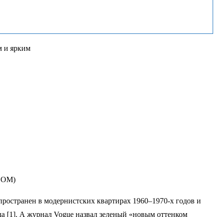
м и ярким
ODOM)
пространен в модернистских квартирах 1960–1970-х годов и
да [1]. А журнал Vogue назвал зеленый «новым оттенком