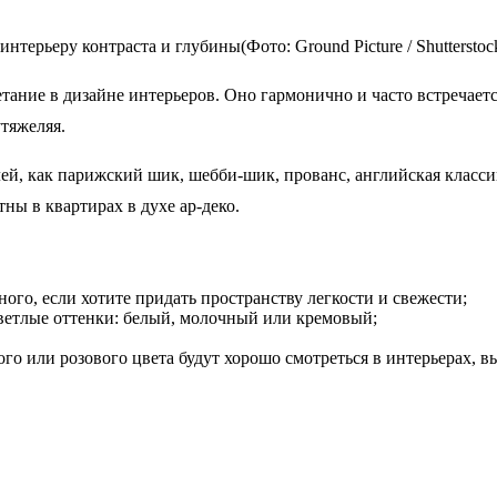
интерьеру контраста и глубины(Фото: Ground Picture / Shutters
ание в дизайне интерьеров. Оно гармонично и часто встречаетс
утяжеляя.
лей, как парижский шик, шебби-шик, прованс, английская класс
ны в квартирах в духе ар-деко.
ого, если хотите придать пространству легкости и свежести;
ветлые оттенки: белый, молочный или кремовый;
ного или розового цвета будут хорошо смотреться в интерьерах,