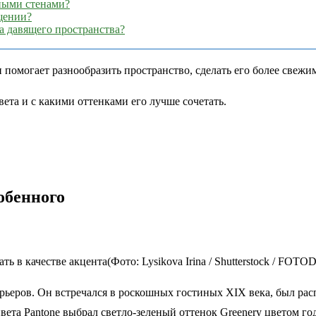
еными стенами?
щении?
а давящего пространства?
помогает разнообразить пространство, сделать его более свежи
вета и с какими оттенками его лучше сочетать.
обенного
 в качестве акцента(Фото: Lysikova Irina / Shutterstock / FOT
ьеров. Он встречался в роскошных гостиных XIX века, был рас
вета Pantone выбрал светло-зеленый оттенок Greenery цветом го