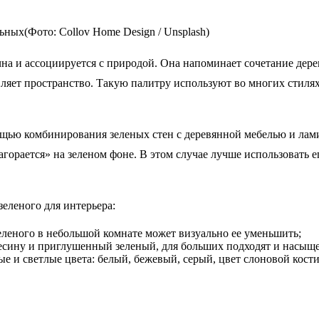
ных(Фото: Collov Home Design / Unsplash)
на и ассоциируется с природой. Она напоминает сочетание дерев
ляет пространство. Такую палитру используют во многих стилях:
мощью комбинирования зеленых стен с деревянной мебелью и ла
«загорается» на зеленом фоне. В этом случае лучше использова
еленого для интерьера:
еленого в небольшой комнате может визуально ее уменьшить;
есину и приглушенный зеленый, для больших подходят и насыщ
 и светлые цвета: белый, бежевый, серый, цвет слоновой кости