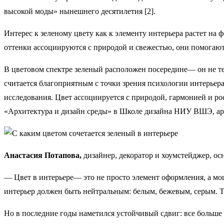
высокой моды» нынешнего десятилетия [2].
Интерес к зеленому цвету как к элементу интерьера растет на
оттенки ассоциируются с природой и свежестью, они помогают
В цветовом спектре зеленый расположен посередине— он не т
считается благоприятным с точки зрения психологии интерьер
исследования. Цвет ассоциируется с природой, гармонией и р
«Архитектура и дизайн среды» в Школе дизайна НИУ ВШЭ, ар
Анастасия Потапова,
дизайнер, декоратор и хоумстейджер, о
— Цвет в интерьере— это не просто элемент оформления, а мо
интерьер должен быть нейтральным: белым, бежевым, серым. Та
Но в последние годы наметился устойчивый сдвиг: все больше