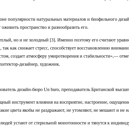
 фоне популярности натуральных материалов и биофильного дизай
 оживить пространство и разнообразить его.
еплый, но и не холодный [3]. Именно поэтому его считают ура
а, так как снижает стресс, способствует восстановлению внима
остом, создает атмосферу умиротворения и стабильности»,— от
хитектор-дизайнер, художник.
снователь дизайн-бюро Un buro, преподаватель Британской высш
щный инструмент влияния на восприятие, настроение, ощущение 
кие цвета якобы не раздражают, не утомляют, не мешают и не н
 людей устают от стерильной монотонности и тянутся к индиви