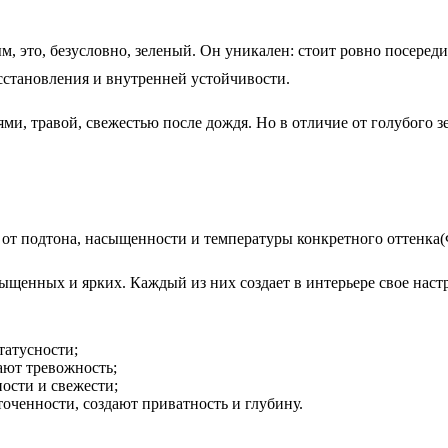
м, это, безусловно, зеленый. Он уникален: стоит ровно посере
сстановления и внутренней устойчивости.
ями, травой, свежестью после дождя. Но в отличие от голубого 
т от подтона, насыщенности и температуры конкретного оттенка(
щенных и ярких. Каждый из них создает в интерьере свое настр
татусности;
ают тревожность;
ости и свежести;
точенности, создают приватность и глубину.