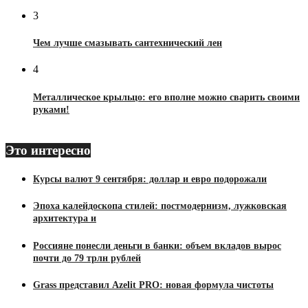
3
Чем лучше смазывать сантехнический лен
4
Металлическое крыльцо: его вполне можно сварить своими
руками!
Это интересно
Курсы валют 9 сентября: доллар и евро подорожали
Эпоха калейдоскопа стилей: постмодернизм, лужковская
архитектура и
Россияне понесли деньги в банки: объем вкладов вырос
почти до 79 трлн рублей
Grass представил Azelit PRO: новая формула чистоты