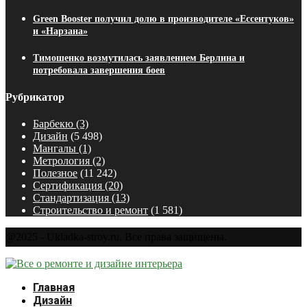
Green Booster получил долю в производителе «Ессентуков»
и «Нарзана»
Тимошенко возмутилась заявлением Берлина и
потребовала завершения боев
Рубрикатор
Барбекю
(3)
Дизайн
(5 498)
Мангалы
(1)
Метрология
(2)
Полезное
(11 242)
Сертификация
(20)
Стандартизация
(13)
Строительство и ремонт
(1 581)
@2025 - Ukladka-stroy.ru. Все права защищены.
Главная
Дизайн