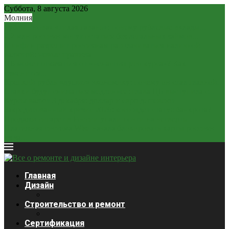
Суббота, 8 августа 2026
Молния
Рубль – новая «тихая гавань»: почему рублевые вклады...
2,2 млн россиян могут остаться без легальных займов...
Минфин разрешит россиянам расплачиваться наличной
валютой: новые правила
ЦБ может отказаться от «ненастоящего курса»? Как
изменится...
Крепкий рубль «душит» экономику: почему он стал главной...
Ставки будут снижаться медленнее: глава ЦБ выступила с...
Курсы валют 3 декабря: доллар и евро дешевеют
Закредитованный кризис 2026: кого ждет статус банкрота?
Продажи сигарет в России упали почти на четверть
Платежная система Wise начала блокировать карты россиян
из-за...
Главная
Дизайн
Строительство и ремонт
Сертификация