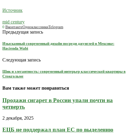
Источник
mid century
0
Вконтакте
Одноклассники
Telegram
Предыдущая запись
Изысканный современный дизайн посреди джунглей в Мексике:
Hacienda Wabi
Следующая запись
Шик и элегантность: современный интерьер классической квартиры в
Стокгольме
Вам также может понравиться
Продажи сигарет в России упали почти на
четверть
2 декабря, 2025
ЕЦБ не поддержал план ЕС по выделению