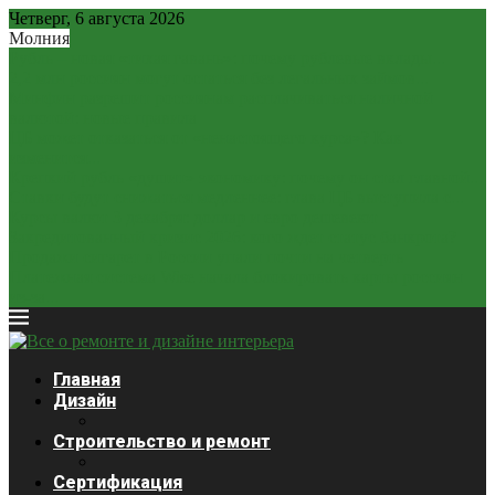
Четверг, 6 августа 2026
Молния
Рубль – новая «тихая гавань»: почему рублевые вклады...
2,2 млн россиян могут остаться без легальных займов...
Минфин разрешит россиянам расплачиваться наличной
валютой: новые правила
ЦБ может отказаться от «ненастоящего курса»? Как
изменится...
Крепкий рубль «душит» экономику: почему он стал главной...
Ставки будут снижаться медленнее: глава ЦБ выступила с...
Курсы валют 3 декабря: доллар и евро дешевеют
Закредитованный кризис 2026: кого ждет статус банкрота?
Продажи сигарет в России упали почти на четверть
Платежная система Wise начала блокировать карты россиян
из-за...
Главная
Дизайн
Строительство и ремонт
Сертификация