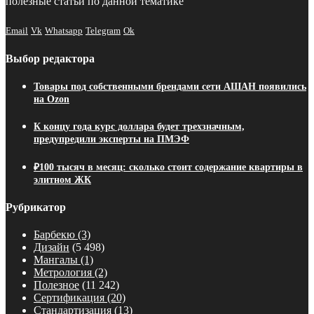
полезные статьи по данной тематике
Email
Vk
Whatsapp
Telegram
Ok
Выбор редактора
Товары под собственными брендами сети АШАН появились
на Ozon
К концу года курс доллара будет трехзначным,
предупредили эксперты на ПМЭФ
₽100 тысяч в месяц: сколько стоит содержание квартиры в
элитном ЖК
Рубрикатор
Барбекю
(3)
Дизайн
(5 498)
Мангалы
(1)
Метрология
(2)
Полезное
(11 242)
Сертификация
(20)
Стандартизация
(13)