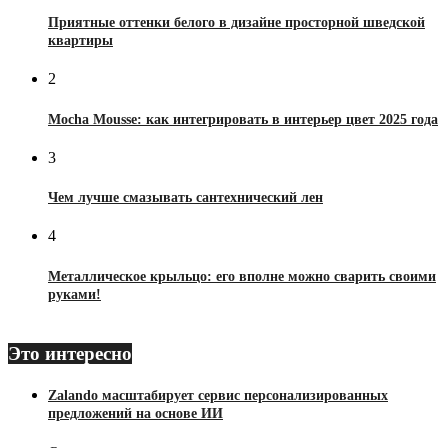
Приятные оттенки белого в дизайне просторной шведской
квартиры
2
Mocha Mousse: как интегрировать в интерьер цвет 2025 года
3
Чем лучше смазывать сантехнический лен
4
Металлическое крыльцо: его вполне можно сварить своими
руками!
Это интересно
Zalando масштабирует сервис персонализированных
предложений на основе ИИ