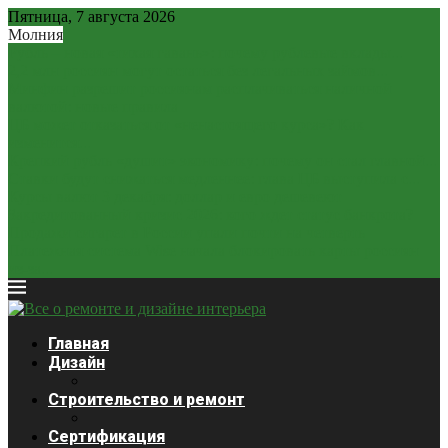
Пятница, 7 августа 2026
Молния
Рубль – новая «тихая гавань»: почему рублевые вклады...
2,2 млн россиян могут остаться без легальных займов...
Минфин разрешит россиянам расплачиваться наличной
валютой: новые правила
ЦБ может отказаться от «ненастоящего курса»? Как
изменится...
Крепкий рубль «душит» экономику: почему он стал главной...
Ставки будут снижаться медленнее: глава ЦБ выступила с...
Курсы валют 3 декабря: доллар и евро дешевеют
Закредитованный кризис 2026: кого ждет статус банкрота?
Продажи сигарет в России упали почти на четверть
Платежная система Wise начала блокировать карты россиян
из-за...
Главная
Дизайн
Строительство и ремонт
Сертификация