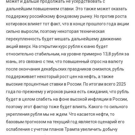
может и дальше продолжать не усердствовать с
дальнейшим повышением ставки. Это также может оказать
поддержку российскому фондовому рынку. Но против роста
котировок влияет тот факт, что в конце прошлого года акции
сильно выросли, поэтому некоторая техническая
перекупленность будет мешать дальнейшему движению
акций вверх. На открытии курс рубля к юаню будет
относительно стабильным, на уровне примерно 13,8 рубля за
юань, это связано с тем, что повышенный спрос на валюту
после окончания декабрьских праздников снизился, рубль
поддерживает некоторый рост цен на нефть, а также
высокие процентные ставки в России. По итогам всего 2025
года по-прежнему у игроков рынка есть ожидания, что рубль
будет в целом слабеть на фоне высокой инфляции в России,
поэтому этот фактор тоже будет влиять. Какого-то сильного
укрепления рубля мы не ждем. Что касается нефти, то
базовым прогнозом на текущий год является сценарий его
ослабления с учетом планов Трампа увеличить добычу