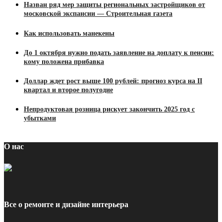
Назван ряд мер защиты региональных застройщиков от
московской экспансии — Строительная газета
Как использовать манекены
До 1 октября нужно подать заявление на доплату к пенсии:
кому положена прибавка
Доллар ждет рост выше 100 рублей: прогноз курса на II
квартал и второе полугодие
Непродуктовая розница рискует закончить 2025 год с
убытками
О нас
Все о ремонте и дизайне интерьера