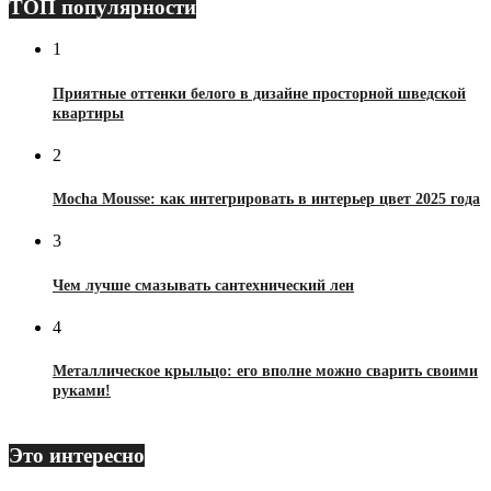
ТОП популярности
1
Приятные оттенки белого в дизайне просторной шведской
квартиры
2
Mocha Mousse: как интегрировать в интерьер цвет 2025 года
3
Чем лучше смазывать сантехнический лен
4
Металлическое крыльцо: его вполне можно сварить своими
руками!
Это интересно