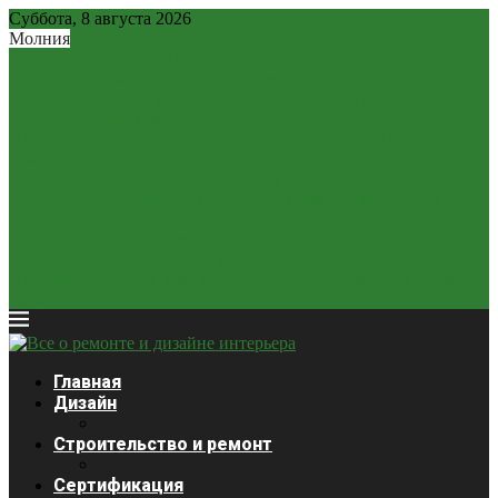
Суббота, 8 августа 2026
Молния
Рубль – новая «тихая гавань»: почему рублевые вклады...
2,2 млн россиян могут остаться без легальных займов...
Минфин разрешит россиянам расплачиваться наличной
валютой: новые правила
ЦБ может отказаться от «ненастоящего курса»? Как
изменится...
Крепкий рубль «душит» экономику: почему он стал главной...
Ставки будут снижаться медленнее: глава ЦБ выступила с...
Курсы валют 3 декабря: доллар и евро дешевеют
Закредитованный кризис 2026: кого ждет статус банкрота?
Продажи сигарет в России упали почти на четверть
Платежная система Wise начала блокировать карты россиян
из-за...
Главная
Дизайн
Строительство и ремонт
Сертификация