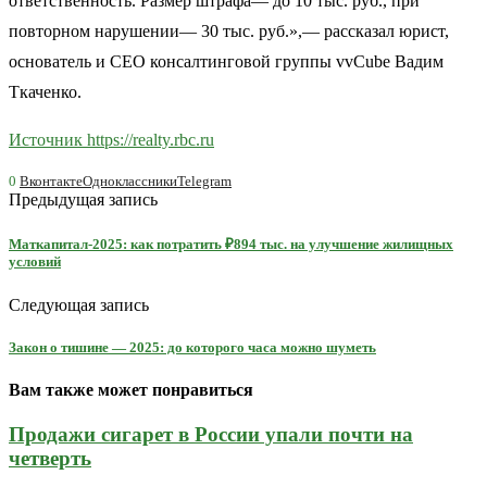
ответственность. Размер штрафа— до 10 тыс. руб., при
повторном нарушении— 30 тыс. руб.»,— рассказал юрист,
основатель и СЕО консалтинговой группы vvCube Вадим
Ткаченко.
Источник https://realty.rbc.ru
0
Вконтакте
Одноклассники
Telegram
Предыдущая запись
Маткапитал-2025: как потратить ₽894 тыс. на улучшение жилищных
условий
Следующая запись
Закон о тишине — 2025: до которого часа можно шуметь
Вам также может понравиться
Продажи сигарет в России упали почти на
четверть