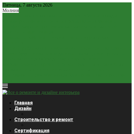
Пятница, 7 августа 2026
Молния
Рубль – новая «тихая гавань»: почему рублевые вклады...
2,2 млн россиян могут остаться без легальных займов...
Минфин разрешит россиянам расплачиваться наличной
валютой: новые правила
ЦБ может отказаться от «ненастоящего курса»? Как
изменится...
Крепкий рубль «душит» экономику: почему он стал главной...
Ставки будут снижаться медленнее: глава ЦБ выступила с...
Курсы валют 3 декабря: доллар и евро дешевеют
Закредитованный кризис 2026: кого ждет статус банкрота?
Продажи сигарет в России упали почти на четверть
Платежная система Wise начала блокировать карты россиян
из-за...
Главная
Дизайн
Строительство и ремонт
Сертификация