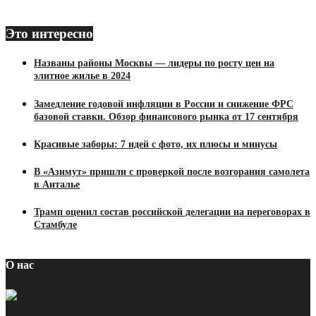
Это интересно
Названы районы Москвы — лидеры по росту цен на
элитное жилье в 2024
Замедление годовой инфляции в России и снижение ФРС
базовой ставки. Обзор финансового рынка от 17 сентября
Красивые заборы: 7 идей с фото, их плюсы и минусы
В «Азимут» пришли с проверкой после возгорания самолета
в Анталье
Трамп оценил состав российской делегации на переговорах в
Стамбуле
О нас