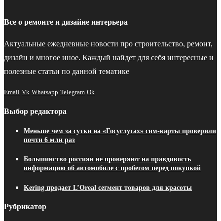
Все о ремонте и дизайне интерьера
Актуальные ежедневные новости про строительство, ремонт,
дизайн и многое иное. Каждый найдет для себя интересные и
полезные статьи по данной тематике
Email
Vk
Whatsapp
Telegram
Ok
Выбор редактора
Меньше чем за сутки на «Госуслугах» сим-карты проверили
почти 6 млн раз
Большинство россиян не проверяют на правдивость
информацию об автомобиле с пробегом перед покупкой
Kering продает L’Oreal сегмент товаров для красоты
Рубрикатор