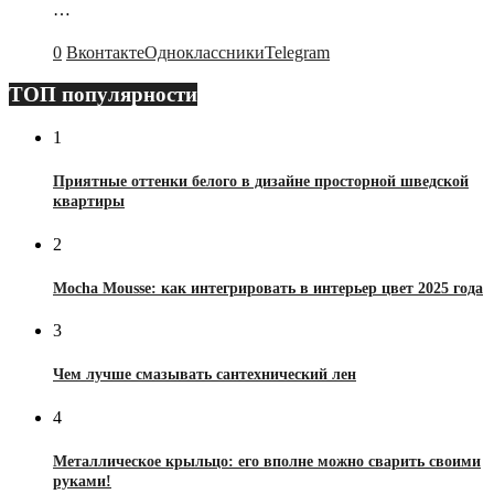
…
0
Вконтакте
Одноклассники
Telegram
ТОП популярности
1
Приятные оттенки белого в дизайне просторной шведской
квартиры
2
Mocha Mousse: как интегрировать в интерьер цвет 2025 года
3
Чем лучше смазывать сантехнический лен
4
Металлическое крыльцо: его вполне можно сварить своими
руками!